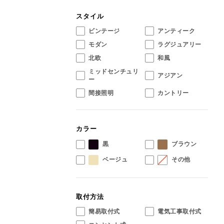
スタイル
ビンテージ
アンティーク
モダン
ラグジュアリー
北欧
和風
ミッドセンチュリ
アジアン
ー
間接照明
カントリー
カラー
黒
ブラウン
ベージュ
その他
取付方法
簡易取付式
電気工事取付式