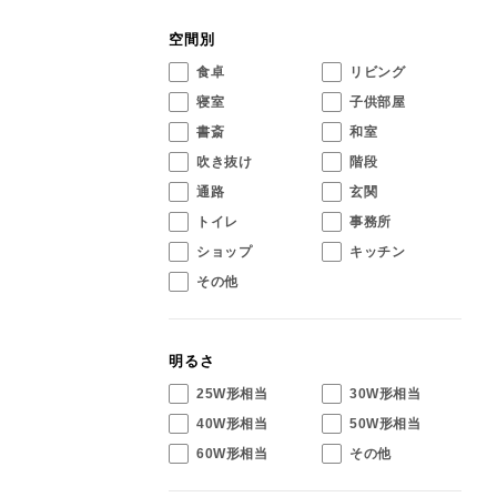
空間別
食卓
リビング
寝室
子供部屋
書斎
和室
吹き抜け
階段
通路
玄関
トイレ
事務所
ショップ
キッチン
その他
明るさ
25W形相当
30W形相当
40W形相当
50W形相当
60W形相当
その他