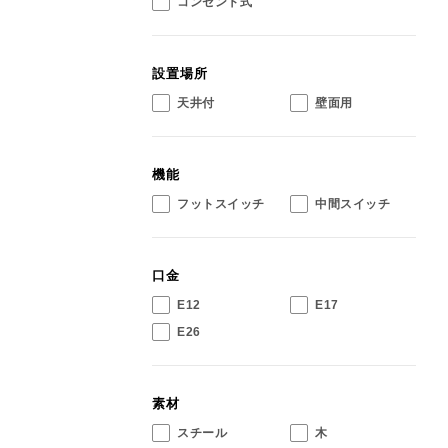
コンセント式
設置場所
天井付
壁面用
機能
フットスイッチ
中間スイッチ
口金
E12
E17
E26
素材
スチール
木