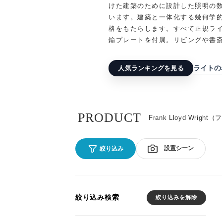
けた建築のために設計した照明の
います。建築と一体化する幾何学
格をもたらします。すべて正規ラ
鍮プレートを付属。リビングや書
ライトの
人気ランキングを見る
PRODUCT
Frank Lloyd Wri
設置シーン
絞り込み
絞り込み検索
絞り込みを解除