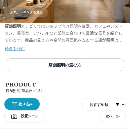
人気ランキングを見る
店舗照明
カテゴリではショップ向け照明を厳選。カフェやレスト
ラン、美容室、アパレルなど業態に合わせて最適な器具を紹介し
ています。商品の見え方や空間の雰囲気を左右する店舗照明は、
売上や集客に直結する重要な要素。飲食店なら料理を鮮やかに見
せる電球色と300〜750ルクス、美容室なら髪色を正確に確認でき
る1000ルクス以上と高い演色性など、業態ごとに求められる光は
店舗照明の選び方
異なります。ペンダントライト、スポットライト、間接照明など
幅広く揃え、照明士による解説や使い方のコツでコンセプトに合
う明かり選びをサポートします。
PRODUCT
店舗照明 商品数：134
並び順
絞り込み
設置シーン
次へ ≫