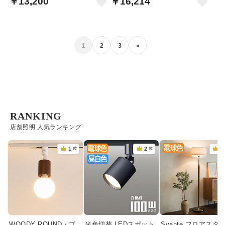
￥13,200
￥16,214
1
2
3
»
RANKING
店舗照明 人気ランキング
WOODY ROUND・ブ
光色切替 LEDスポット
Svante フロアスタ