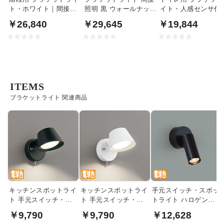
ト・ホワイト｜間接照
照明 黒 ウォールナット
イト・人感センサ付
明
｜上下配光
￥26,840
￥29,645
￥19,844
ITEMS
ブラケットライト 関連商品
キッチンスポットライ
キッチンスポットライ
手元スイッチ・スポッ
ト 手元スイッチ・電
ト 手元スイッチ・電
トライト ハロゲン
球色 60W相当｜ブラ
球色 60W相当｜ホワ
35W相当｜ブラック
￥9,790
￥9,790
￥12,628
ック
イト