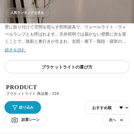
人気ランキングを見る
壁に取り付けて空間を照らす照明器具で、ウォールライト・ウォ
ールランプとも呼ばれます。天井照明では届かない壁際に光を置
くことで、陰影と奥行きが生まれ、玄関・廊下・階段・寝室の雰
囲気が大きく変わります。上下配光や片側配光、人感センサー付
き、真鍮や木、ガラスのシェードまで、照明士が配光と眩しさの
バランスを確かめて厳選しています。
ブラケットライトの選び方
PRODUCT
ブラケットライト 商品数：228
並び順
絞り込み
設置シーン
次へ ≫