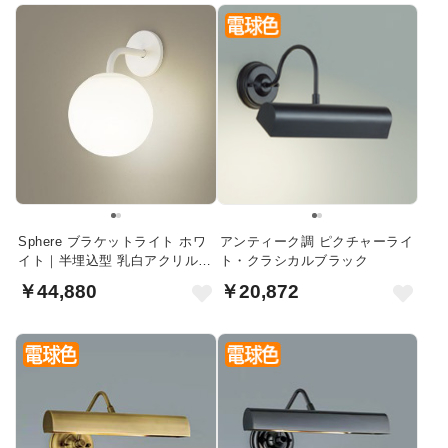
Sphere ブラケットライト ホワ
アンティーク調 ピクチャーライ
イト｜半埋込型 乳白アクリル球
ト・クラシカルブラック
体
￥44,880
￥20,872