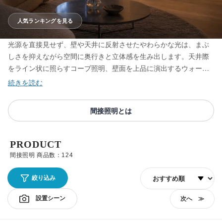
人気ランキングを見る
光源を直接見せず、壁や天井に反射させたやわらかな光は、まぶ
しさを抑えながら空間に奥行きと立体感を生み出します。天井際
をライン状に照らすコーブ照明、壁面を上品に演出するウォール
ライト、床から光を広げるフロアスタンドまで、リビングや寝室
をくつろぎの空間に整える間接照明を取り揃えています。光と影
の重なりを楽しみながら、夜の居心地を格上げする一灯をお選び
間接照明とは
ください。
PRODUCT
間接照明 商品数：124
並び順
絞り込み
設置シーン
次へ ≫