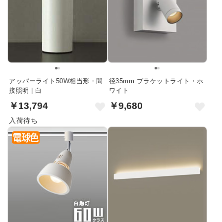
アッパーライト50W相当形・間
径35mm ブラケットライト・ホ
接照明 | 白
ワイト
￥13,794
￥9,680
入荷待ち