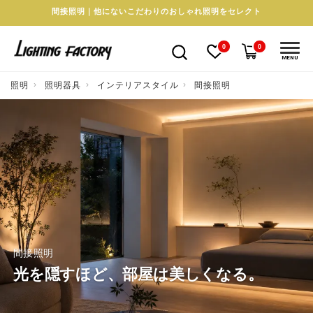
間接照明｜他にないこだわりのおしゃれ照明をセレクト
0
0
MENU
照明
照明器具
インテリアスタイル
間接照明
間接照明
光を隠すほど、部屋は美しくなる。