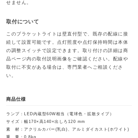
せません。
取付について
このブラケットライトは壁直付型で、既存の配線に接
続して設置可能です。点灯照度や点灯保持時間は本体
の調整スイッチで設定できます。取り付けの詳細は商
品ページ内の取付説明画像をご確認ください。配線や
取付に不安がある場合は、専門業者へご相談くださ
い。
商品仕様
ランプ：LED内蔵型60W相当（電球色・拡散タイプ）
サイズ：幅170×高140×出しろ120 mm
素 材：アクリルカバー(乳白)、アルミダイカスト(ホワイト)
重 量：0.8kg