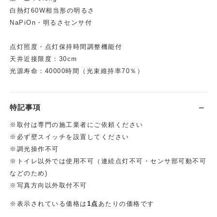
白熱灯60W相当形の明るさ
NaPiOn・明るさセンサ付
点灯照度・点灯保持時間調整機能付
天井近接限度：30cm
光源寿命：40000時間（光束維持率70％）
特記事項
※取付は専門の施工業者にご依頼ください
※必ず壁スイッチを設置してください
※調光操作不可
※トイレ以外では使用不可（連続点灯不可・センサ部可動不可
などのため)
※写真方向以外取付不可
※表示されている価格は
1点
あたりの価格です