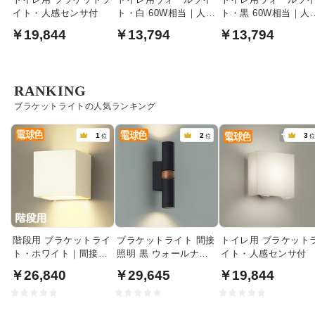
イト・人感センサ付
ト・白 60W相当｜人感
ト・黒 60W相当｜人
センサ付
センサ付
￥19,844
￥13,794
￥13,794
RANKING
ブラケットライトの人気ランキング
1
2
3
位
位
階段用 ブラケットライ
ブラケットライト 間接
トイレ用 ブラケット
ト・ホワイト｜間接照
照明 黒 ウォールナッ
イト・人感センサ付
明
ト｜上下配光
￥26,840
￥29,645
￥19,844