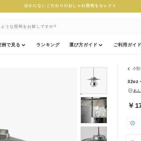
ほかにないこだわりのおしゃれ照明をセレクト
実例で見る
ランキング
選び方ガイド
ご利用ガイ
小型
32oz
あん
￥
1