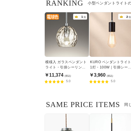
RANKING
小型ペンダントライト
1
2
位
位
模様入 ガラスペンダント
KURO ペンダントライ
ライト・引掛シーリング
1灯・100W｜引掛シー
式
ング式
￥11,374
￥3,960
(税込)
(税込)
5.0
5.0
SAME PRICE ITEMS
同