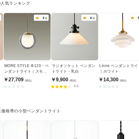
の人気ランキング
3
4
位
位
ト
MORE STYLE Φ120・ペ
ラジオソケット ペンダン
Linne ペンダントライ
リ
ンダントライト｜スモー
トライト・乳白
｜ホワイト
クガラス
￥27,709
￥9,900
￥14,300
(税込)
(税込)
(税込)
4.5
じ価格帯の小型ペンダントライト