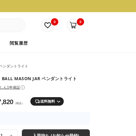
0
0
ド
閲覧履歴
ペンダントライト
・BALL MASON JAR ペンダントライト
しん1年保証
i
7,820
送料無料
（税込）
入荷待ち (お知らせ登録)