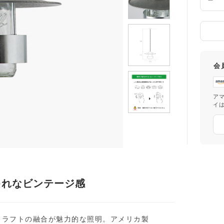
数
量
会
ア
イ
ゃれなビンテージ感
クラフトの融合が魅力的な照明。アメリカ製