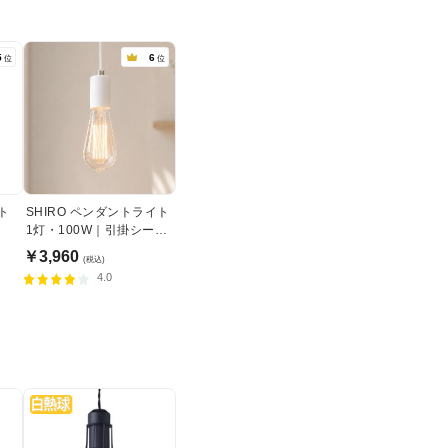
5
6
位
位
ト
SHIRO ペンダントライト
1灯・100W｜引掛シーリ
ング式
￥3,960
(税込)
4.0