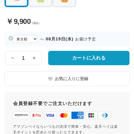
￥
9,900
（税込）
お
08月19日(水)
へ
お届け予定
届
け
先
カートに入れる
数
の
量
都
道
お気に入りに登録
府
県
会員登録不要でご注文いただけます
アマゾンペイならいつもの決済で簡単・安心。楽天ペイは楽
天ポイントを貯めたり使ったりできます。