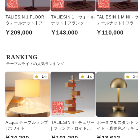
TALIESIN 1 FLOOR・
TALIESIN 1・ウォール
TALIESIN 1 MINI・
ウォールナット | フラ
ナット | フランク・ロ
ォールナット | フラ
ンク・ロイド・ライト
イド・ライト
ク・ロイド・ライト
￥209,000
￥143,000
￥110,000
RANKING
テーブルライトの人気ランキング
1
2
3
位
位
Acqua テーブルランプ
TALIESIN 4・チェリー
ポータブルスタンド
| ホワイト
| フランク・ロイド・
イト・真鍮色メッキ
ライト
充電式
￥24,200
￥101,200
￥13,612