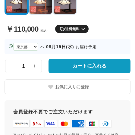
￥
110,000
送料無料
（税込）
お
08月19日(水)
へ
お届け予定
届
け
先
カートに入れる
数
の
量
都
道
お気に入りに登録
府
県
会員登録不要でご注文いただけます