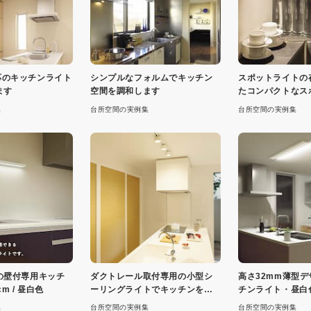
h対応のキッチンライト
シンプルなフォルムでキッチン
スポットライトの
ます
空間を調和します
たコンパクトなス
集
台所空間の実例集
台所空間の実例集
の壁付専用キッチ
ダクトレール取付専用の小型シ
高さ32mm薄型
m / 昼白色
ーリングライトでキッチンを明
チンライト・昼白
るく
集
台所空間の実例集
台所空間の実例集