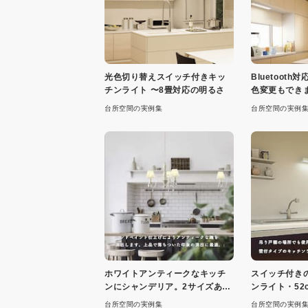
光色切り替えスイッチ付きキッ
Bluetoot
チンライト 〜8畳対応の明るさ
色変更もでき
台所空間の実例集
台所空間の実例
ホワイトアンティークなキッチ
スイッチ付き
ンにシャンデリア。2サイズあり
ンライト・52c
ます
台所空間の実例集
台所空間の実例