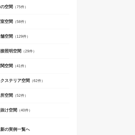
和の空間
（75件）
寝室空間
（58件）
店舗空間
（129件）
間接照明空間
（29件）
玄関空間
（41件）
エクステリア空間
（62件）
台所空間
（52件）
吹抜け空間
（40件）
最新の実例一覧へ