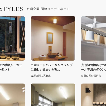
 STYLES
台所空間 関連コーディネート
リブ模様入・ガラ
白磁セードのシーリングランプ
光色切替機能がつ
ンダント
は優しい風合いが魅力
ール専用のダウン
ト
集
台所空間の実例集
台所空間の実例集