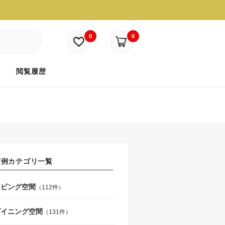
0
0
ド
閲覧履歴
実例カテゴリ一覧
リビング空間
（112件）
ダイニング空間
（131件）