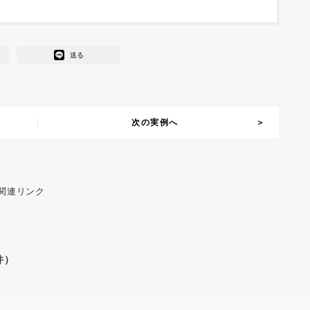
送る
次の実例へ
 関連リンク
件）