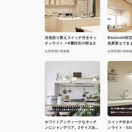
光色切り替えスイッチ付きキッ
Bluetoot
チンライト 〜8畳対応の明るさ
色変更もでき
台所空間の実例集
台所空間の実例
ホワイトアンティークなキッチ
スイッチ付き
ンにシャンデリア。2サイズあり
ンライト・52c