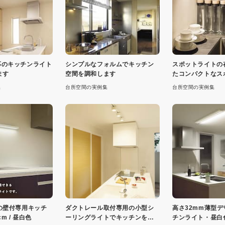
h対応のキッチンライト
シンプルなフォルムでキッチン
スポットライトの
ます
空間を調和します
たコンパクトなス
集
台所空間の実例集
台所空間の実例集
の壁付専用キッチ
ダクトレール取付専用の小型シ
高さ32mm薄型
m / 昼白色
ーリングライトでキッチンを明
チンライト・昼白