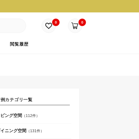
0
0
ド
閲覧履歴
実例カテゴリ一覧
リビング空間
（112件）
ダイニング空間
（131件）