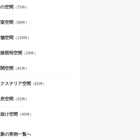
和の空間
（75件）
寝室空間
（58件）
店舗空間
（129件）
間接照明空間
（29件）
玄関空間
（41件）
エクステリア空間
（62件）
台所空間
（52件）
吹抜け空間
（40件）
最新の実例一覧へ