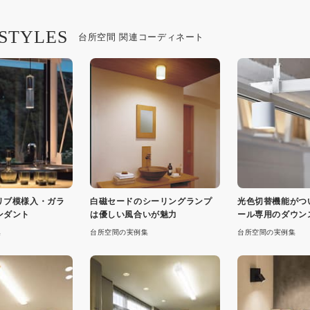
 STYLES
台所空間 関連コーディネート
リブ模様入・ガラ
白磁セードのシーリングランプ
光色切替機能がつ
ンダント
は優しい風合いが魅力
ール専用のダウン
ト
集
台所空間の実例集
台所空間の実例集