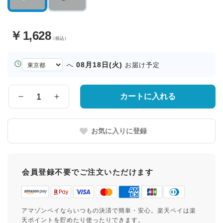
￥
1,628
（税込）
お
08月18日(火)
へ
お届け予定
届
け
先
カートに入れる
数
の
量
都
道
お気に入りに登録
府
県
会員登録不要でご注文いただけます
アマゾンペイならいつもの決済で簡単・安心。楽天ペイは楽
天ポイントを貯めたり使ったりできます。