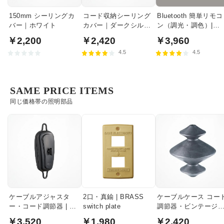
150mm シーリングカ
コード収納シーリング
Bluetooth 簡単リモコ
バー｜ホワイト
カバー｜ダークシルバ
ン（調光・調色）|
ー
RC917
￥2,200
￥2,420
￥3,960
4.5
4.5
SAME PRICE ITEMS
同じ価格帯の照明部品
ケーブルアジャスタ
2口・真鍮 | BRASS
ケーブルケース コー
ー・コード調節器 | ブ
switch plate
調節器・ビンテージ
ラック
タル
￥3,520
￥1,980
￥2,420