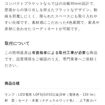
コンパクトブラケットならではの出幅95mm設計で、
壁面からの張り出しを抑えたフラットなデザイン。動
線を邪魔しにくく、限られたスペースにも取り入れや
すい仕様です。素材感にこだわった4色展開で、家具や
床材に合わせたコーディネートが可能です。
取付について
この照明器具は
有資格者による取付工事が必要
な商品
です。設置環境をご確認のうえ、専門業者へご依頼く
ださい。
商品仕様
ランプ：LED電球 LDF5(GX53口金)5W（電球色・130 lm）
材 質：セード・木製（ナチュラルウッド色）、上下面カバ