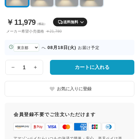
￥
11,979
送料無料
（税込）
メーカー希望小売価格
￥21,780
お
08月18日(火)
へ
お届け予定
届
け
先
カートに入れる
数
の
量
都
道
お気に入りに登録
府
県
会員登録不要でご注文いただけます
アマゾンペイならいつもの決済で簡単・安心。楽天ペイは楽