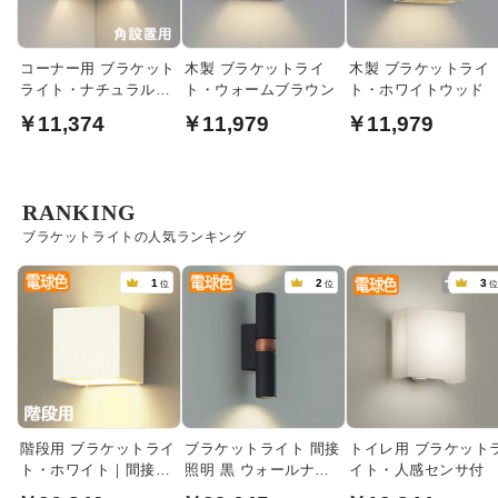
コーナー用 ブラケット
木製 ブラケットライ
木製 ブラケットライ
ライト・ナチュラルウ
ト・ウォームブラウン
ト・ホワイトウッド
ッド
￥11,374
￥11,979
￥11,979
RANKING
ブラケットライトの人気ランキング
1
2
3
位
位
階段用 ブラケットライ
ブラケットライト 間接
トイレ用 ブラケット
ト・ホワイト｜間接照
照明 黒 ウォールナッ
イト・人感センサ付
明
ト｜上下配光