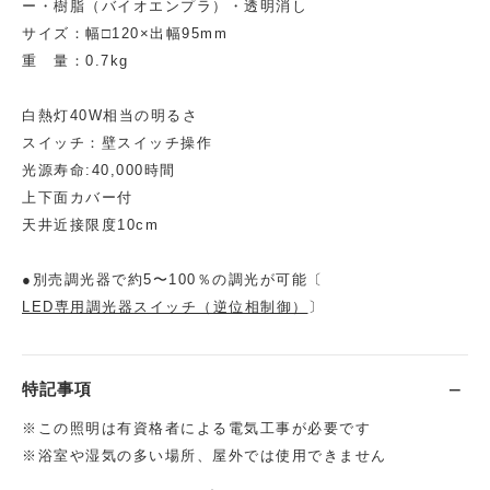
ー・樹脂（バイオエンプラ）・透明消し
サイズ：幅□120×出幅95mm
重 量：0.7kg
白熱灯40W相当の明るさ
スイッチ：壁スイッチ操作
光源寿命:40,000時間
上下面カバー付
天井近接限度10cm
●別売調光器で約5〜100％の調光が可能〔
LED専用調光器スイッチ（逆位相制御）
〕
特記事項
※この照明は有資格者による電気工事が必要です
※浴室や湿気の多い場所、屋外では使用できません