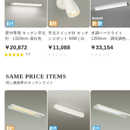
壁付専用 キッチン手元
手元スイッチ付 キッチ
木調ベースライト
灯・L520mm 昼白色
ンスポット 60W | 白
1250mm・調光調色
Bluetooth｜ウォール
￥20,872
￥11,088
￥33,154
ット
5.0
SAME PRICE ITEMS
同じ価格帯のキッチンライト