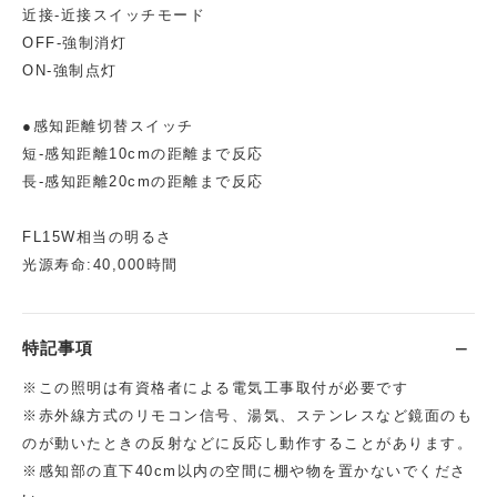
近接-近接スイッチモード
OFF-強制消灯
ON-強制点灯
●感知距離切替スイッチ
短-感知距離10cmの距離まで反応
長-感知距離20cmの距離まで反応
FL15W相当の明るさ
光源寿命:40,000時間
特記事項
※この照明は有資格者による電気工事取付が必要です
※赤外線方式のリモコン信号、湯気、ステンレスなど鏡面のも
のが動いたときの反射などに反応し動作することがあります。
※感知部の直下40cm以内の空間に棚や物を置かないでくださ