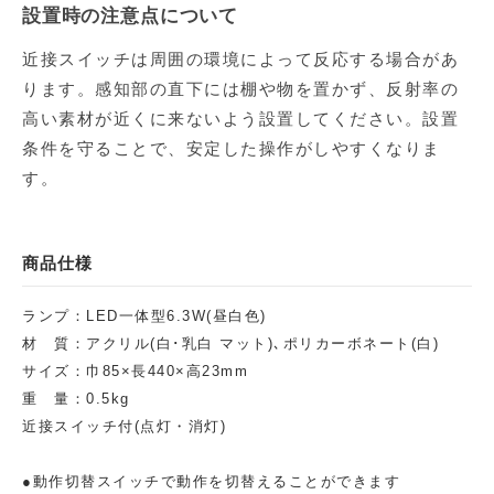
設置時の注意点について
近接スイッチは周囲の環境によって反応する場合があ
ります。感知部の直下には棚や物を置かず、反射率の
高い素材が近くに来ないよう設置してください。設置
条件を守ることで、安定した操作がしやすくなりま
す。
商品仕様
ランプ：LED一体型6.3W(昼白色)
材 質：アクリル(白･乳白 マット)､ポリカーボネート(白)
サイズ：巾85×長440×高23mm
重 量：0.5kg
近接スイッチ付(点灯・消灯)
●動作切替スイッチで動作を切替えることができます