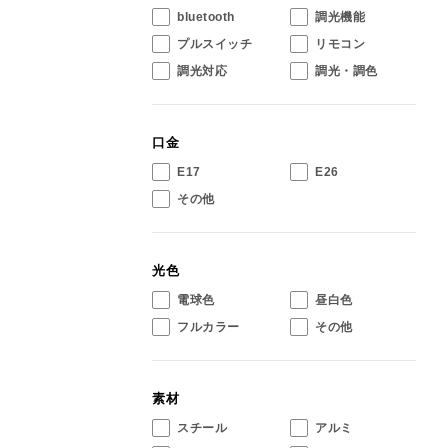
bluetooth
調光機能
プルスイッチ
リモコン
調光対応
調光・調色
口金
E17
E26
その他
光色
電球色
昼白色
フルカラー
その他
素材
スチール
アルミ