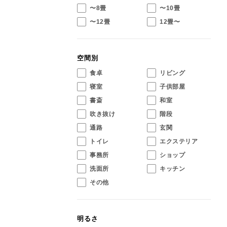
〜8畳
〜10畳
〜12畳
12畳〜
空間別
食卓
リビング
寝室
子供部屋
書斎
和室
吹き抜け
階段
通路
玄関
トイレ
エクステリア
事務所
ショップ
洗面所
キッチン
その他
明るさ