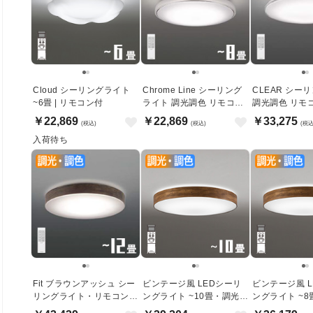
Cloud シーリングライト
Chrome Line シーリング
CLEAR シー
~6畳 | リモコン付
ライト 調光調色 リモコン
調光調色 リモコ
付｜〜8畳
畳
￥22,869
￥22,869
￥33,275
(税込)
(税込)
(税込
入荷待ち
Fit ブラウンアッシュ シー
ビンテージ風 LEDシーリ
ビンテージ風 
リングライト・リモコン式
ングライト ~10畳・調光調
ングライト ~
｜〜12畳
色リモコン式
色リモコン式