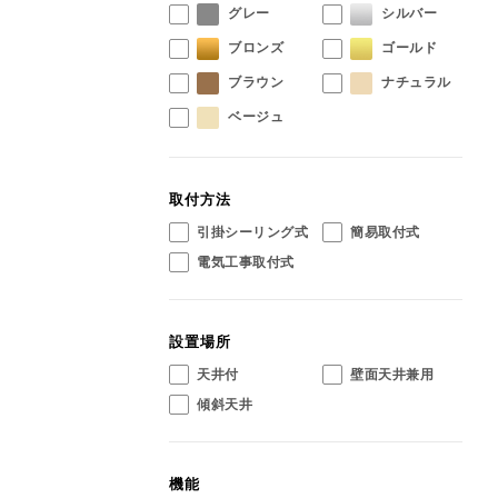
グレー
シルバー
ブロンズ
ゴールド
ブラウン
ナチュラル
ベージュ
取付方法
引掛シーリング式
簡易取付式
電気工事取付式
設置場所
天井付
壁面天井兼用
傾斜天井
機能