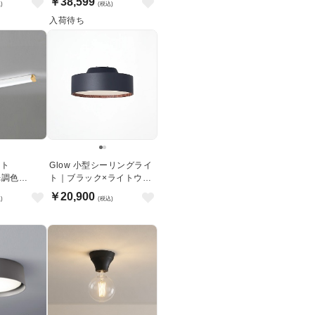
￥38,599
)
(税込)
入荷待ち
イト
Glow 小型シーリングライ
光調色
ト｜ブラック×ライトウッ
｜ナチュラル
ド
￥20,900
)
(税込)