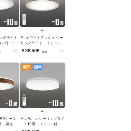
リングライト
Fit ホワイトアッシュ シー
ン付・~10
リングライト・リモコン式
｜〜8畳
￥38,599
)
(税込)
LEDシーリ
Mat-White シーリングライ
8畳・調光調
ト ~10畳・リモコン付