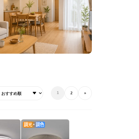
び順
1
2
»