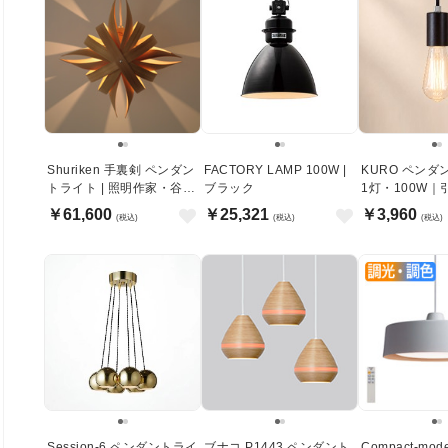
Shuriken 手裏剣 ペンダン
FACTORY LAMP 100W |
KURO ペンダ
トライト | 照明作家・谷俊
ブラック
1灯・100W
幸
ング式
￥61,600
￥25,321
￥3,960
(税込)
(税込)
(税込)
Session-6 ペンダントライ
ブナコ P1443 ペンダント
Compact-mo