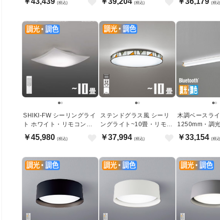
￥43,439
￥39,204
￥36,179
(税込)
(税込)
(税込
SHIKI-FW シーリングライ
ステンドグラス風 シーリ
木調ベースラ
ト ホワイト・リモコン付
ングライト~10畳・リモコ
1250mm・調
｜〜10畳
ン式
Bluetooth
￥45,980
￥37,994
￥33,154
(税込)
(税込)
(税込