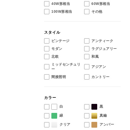
40W形相当
60W形相当
100W形相当
その他
スタイル
ビンテージ
アンティーク
モダン
ラグジュアリー
北欧
和風
ミッドセンチュリ
アジアン
ー
間接照明
カントリー
カラー
白
黒
緑
真鍮
クリア
アンバー