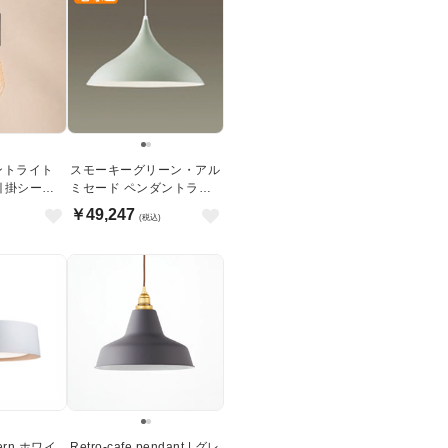
ントライト
スモーキーグリーン・アル
｜引掛シーリ
ミセード ペンダントライ
ト 100W形
￥49,247
(税込)
dern ホワイ
Retro-cafe pendant | グレ