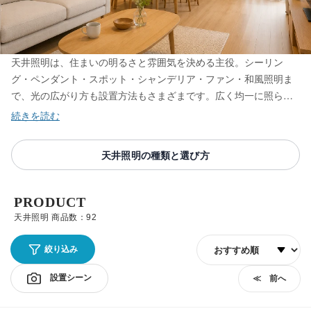
天井照明は、住まいの明るさと雰囲気を決める主役。シーリン
グ・ペンダント・スポット・シャンデリア・ファン・和風照明ま
で、光の広がり方も設置方法もさまざまです。広く均一に照らす
シーリング、食卓を演出するペンダントなど、部屋の用途とイン
テリアに合わせて選ぶのが快適な空間づくりの第一歩。照明士が
厳選した77点から、空間に映える一灯をお選びください。
天井照明の種類と選び方
PRODUCT
天井照明 商品数：92
並び順
絞り込み
設置シーン
≪ 前へ