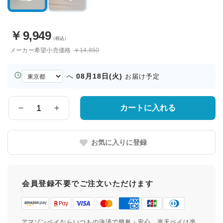
￥
9,949
（税込）
メーカー希望小売価格
￥14,850
お
08月18日(火)
へ
お届け予定
届
け
先
カートに入れる
数
の
量
都
道
お気に入りに登録
府
県
会員登録不要でご注文いただけます
アマゾンペイならいつもの決済で簡単・安心。楽天ペイは楽