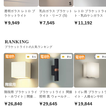
透明ガラス レトロ ブ
乳白ガラス ブラケット
レトロ ブラケットラ
ラケットライト
ライト・リーフ (S)
ト・乳白ケシガラス
￥9,949
￥7,545
￥11,192
RANKING
ブラケットライトの人気ランキング
1
2
3
位
位
階段用 ブラケットライ
ブラケットライト 間接
トイレ用 ブラケット
ト・ホワイト｜間接照
照明 黒 ウォールナッ
イト・人感センサ付
明
ト｜上下配光
￥26,840
￥29,645
￥19,844