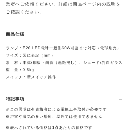
業者へご依頼ください。詳細は商品ページ内の説明を
ご確認ください。
商品仕様
ランプ：E26 LED電球一般形60W相当まで対応（電球別売）
サイズ：図に表記（mm）
素 材：本体/鋼板・鋼菅（黒艶消し）、シェード/乳白ガラス
重 量：0.6kg
スイッチ：壁スイッチ操作
特記事項
※この照明は有資格者による電気工事取付が必要です
※浴室や湿気の多い場所、屋外では使用できません
※表示されている価格は
1点
あたりの価格です