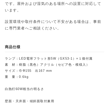
です。屋外および湿気のある場所への設置に対応して
います。
設置環境や取付条件について不安がある場合は、事前
に専門業者へご相談ください。
商品仕様
ランプ：LED電球フラット形5W（GX53-1）×１個付属
素 材：樹脂（黒色）アクリル（セピア色・模様入）
サイズ：巾Φ155 出167 mm
重 量：0.6kg
白熱灯60W相当の明るさ
壁面・天井面・傾斜面取付兼用