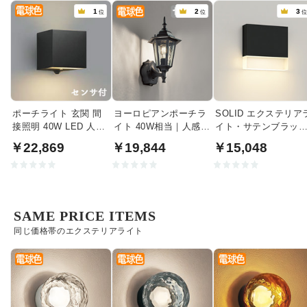
1
2
3
位
位
ポーチライト 玄関 間
ヨーロピアンポーチラ
SOLID エクステリア
接照明 40W LED 人感
イト 40W相当｜人感セ
イト・サテンブラッ
センサ | ブラック
ンサ付
｜40W相当
￥22,869
￥19,844
￥15,048
SAME PRICE ITEMS
同じ価格帯のエクステリアライト