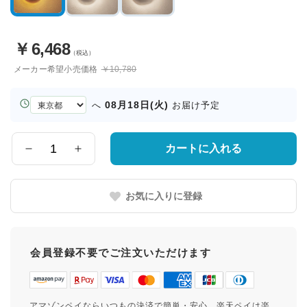
￥
6,468
（税込）
メーカー希望小売価格
￥10,780
お
08月18日(火)
へ
お届け予定
届
け
先
カートに入れる
数
の
量
都
道
お気に入りに登録
府
県
会員登録不要でご注文いただけます
アマゾンペイならいつもの決済で簡単・安心。楽天ペイは楽