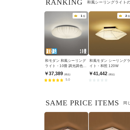
RANKING
和風シーリングライト
1
2
位
位
和モダン 和風シーリング
和風モダン シーリング
ライト・10畳 調光調色機
イト・和照 120W
能 | リモコン付
￥37,389
￥41,442
(税込)
(税込)
5.0
SAME PRICE ITEMS
同