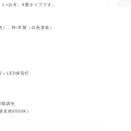
ト×白木、8畳タイプです。
色）、枠/木製（白色塗装）
→LED保安灯
段階調光
昼光色6500K）