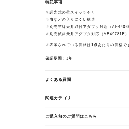
特記事項
※調光式の壁スイッチ不可
※虫などの入りにくい構造
※別売竿縁天井取付アダプタ対応（AE4406
※別売傾斜天井アダプタ対応（AE49781E
※表示されている価格は
1点
あたりの価格で
保証期間：3年
よくある質問
関連カテゴリ
ご購入前のご質問はこちら