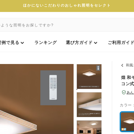
ほかにないこだわりのおしゃれ照明をセレクト
実例で見る
ランキング
選び方ガイド
ご利用ガイ
和風
煌 和
コン
あん
カラー