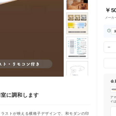
￥
5
メーカ
お
届
け
先
数
の
量
都
道
府
県
会
和室に調和します
ア
イ
トラストが映える横格子デザインで、和モダンの印