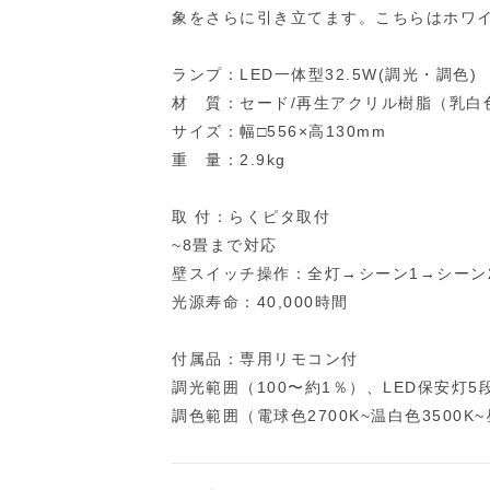
象をさらに引き立てます。こちらはホワイ
ランプ：LED一体型32.5W(調光・調色)
材 質：セード/再生アクリル樹脂（乳白
サイズ：幅□556×高130mm
重 量：2.9kg
取 付：らくピタ取付
~8畳まで対応
壁スイッチ操作：全灯→シーン1→シーン2
光源寿命：40,000時間
付属品：専用リモコン付
調光範囲（100〜約1％）、LED保安灯5
調色範囲（電球色2700K~温白色3500K~