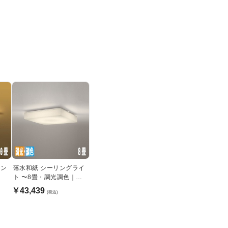
リン
落水和紙 シーリングライ
ト 〜8畳・調光調色｜リ
モコン付き
￥43,439
(税込)