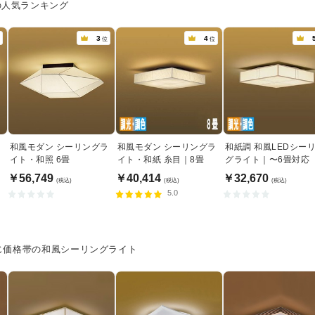
の人気ランキング
3
4
位
位
ラ
和風モダン シーリングラ
和風モダン シーリングラ
和紙調 和風LEDシー
イト・和照 6畳
イト・和紙 糸目｜8畳
グライト｜〜6畳対応
￥56,749
￥40,414
￥32,670
(税込)
(税込)
(税込)
5.0
じ価格帯の和風シーリングライト