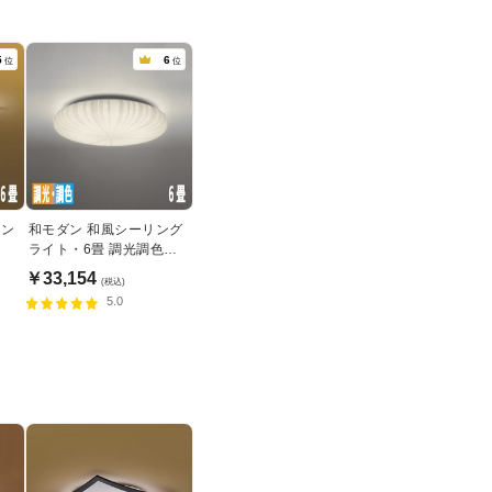
5
6
位
位
リン
和モダン 和風シーリング
ライト・6畳 調光調色機
能 | リモコン付
￥33,154
(税込)
5.0