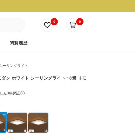
0
0
ド
閲覧履歴
シーリングライト
モダン ホワイト シーリングライト ~8畳 リモ
式
しん3年保証
i
：