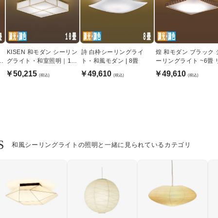
KISEN 和モダン シーリン
詩 白枠シーリングライ
煌 和モダン ブラック 
モ
グライト・和室照明｜10
ト・和風モダン | 8畳
ーリングライト ~6畳 
畳
コン式
￥50,215
￥49,610
￥49,610
(税込)
(税込)
(税込)
S
和風シーリングライトの照明と一緒に見られているカテゴリ