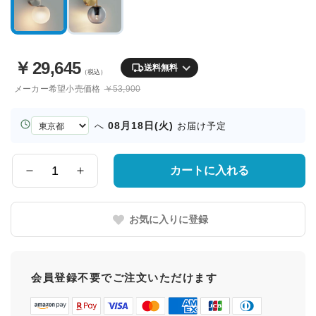
￥
29,645
送料無料
（税込）
メーカー希望小売価格
￥53,900
お
08月18日(火)
へ
お届け予定
届
け
先
カートに入れる
数
の
量
都
道
お気に入りに登録
府
県
会員登録不要でご注文いただけます