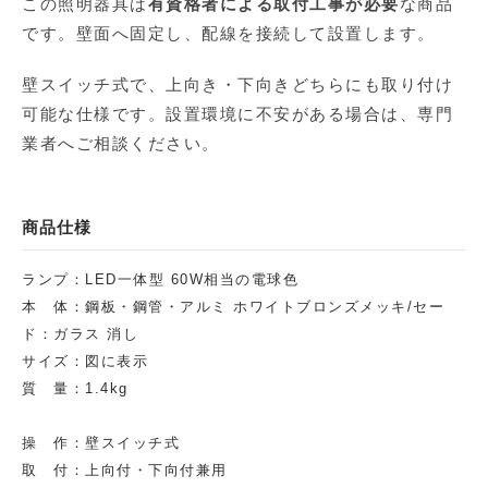
この照明器具は
有資格者による取付工事が必要
な商品
です。壁面へ固定し、配線を接続して設置します。
壁スイッチ式で、上向き・下向きどちらにも取り付け
可能な仕様です。設置環境に不安がある場合は、専門
業者へご相談ください。
商品仕様
ランプ：LED一体型 60W相当の電球色
本 体：鋼板・鋼管・アルミ ホワイトブロンズメッキ/セー
ド：ガラス 消し
サイズ：図に表示
質 量：1.4kg
操 作：壁スイッチ式
取 付：上向付・下向付兼用