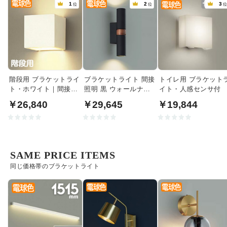
1
2
3
位
位
階段用 ブラケットライ
ブラケットライト 間接
トイレ用 ブラケット
ト・ホワイト｜間接照
照明 黒 ウォールナッ
イト・人感センサ付
明
ト｜上下配光
￥26,840
￥29,645
￥19,844
SAME PRICE ITEMS
同じ価格帯のブラケットライト