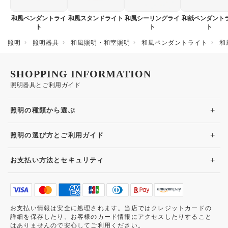
和風ペンダントライ
和風スタンドライト
和風シーリングライ
和紙ペンダント
ト
ト
ト
照明
照明器具
和風照明・和室照明
和風ペンダントライト
和
SHOPPING INFORMATION
照明器具とご利用ガイド
+
照明の種類から選ぶ
+
照明の選び方とご利用ガイド
+
お支払い方法とセキュリティ
お支払い情報は安全に処理されます。当店ではクレジットカードの
詳細を保存したり、お客様のカード情報にアクセスしたりすること
はありませんので安心してご利用ください。