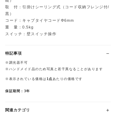
能）
取 付：引掛けシーリング式（コード収納フレンジ付/
黒）
コード：キャプタイヤコードΦ6mm
重 量：0.5kg
スイッチ：壁スイッチ操作
特記事項
※調光器不可
※ハンドメイド品のため写真と若干異なることがあります
※表示されている価格は
1点
あたりの価格です
保証期間：3年
関連カテゴリ