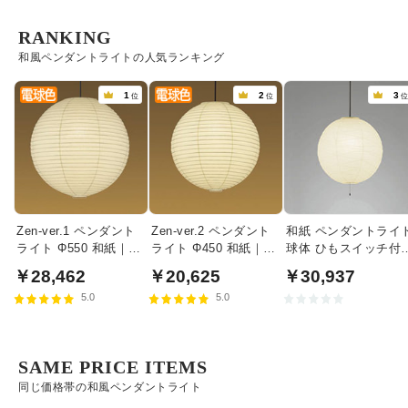
RANKING
和風ペンダントライトの人気ランキング
1
2
3
位
位
Zen-ver.1 ペンダント
Zen-ver.2 ペンダント
和紙 ペンダントライ
ライト Φ550 和紙｜
ライト Φ450 和紙｜
球体 ひもスイッチ付 
60W相当
40W相当
200W相当・黒コード
￥28,462
￥20,625
￥30,937
5.0
5.0
SAME PRICE ITEMS
同じ価格帯の和風ペンダントライト