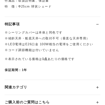
付属品：取扱説明書、保証書
特 徴：Φ25cm 球状シェード
特記事項
※シーリングカバーは本体と同色です
※傾斜天井・船底天井への取付不可（垂直な天井専用）
※LED電球はE26口金 100W相当の電球をご使用ください
※コード調節機能は付いていません
※表示されている価格は
1点
あたりの価格です
保証期間：1年
関連カテゴリ
ご購入前のご質問はこちら