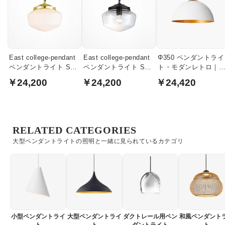
East college-pendant
East college-pendant
Φ350 ペンダントライ
ペンダントライト Sサ
ペンダントライト Sサ
ト・モダンレトロ｜
イズ｜ライトゴール
イズ｜ブラック・クリ
ワイト
￥24,200
￥24,200
￥24,420
ド・ホワイトガラス
アガラス
RELATED CATEGORIES
大型ペンダントライトの照明と一緒に見られているカテゴリ
小型ペンダントライ
大型ペンダントライ
ダクトレール用ペン
和風ペンダント