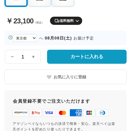
￥
23,100
送料無料
（税込）
お
08月08日(土)
へ
お届け予定
届
け
先
カートに入れる
数
の
量
都
道
お気に入りに登録
府
県
会員登録不要でご注文いただけます
アマゾンペイならいつもの決済で簡単・安心。楽天ペイは楽
天ポイントを貯めたり使ったりできます。