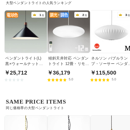
大型ペンダントライトの人気ランキング
1
2
3
位
位
ペンダントライト(L)
傾斜天井対応 ペンダン
ネルソン バブルラン
黒×ウォールナット色
トライト 12畳・リモコ
プ・ソーサー ペンダ
食卓照明 | 100W
ン式
トライト・ミディア
￥25,712
￥36,179
￥115,500
｜ハーマンミラー
5.0
5.0
SAME PRICE ITEMS
同じ価格帯の大型ペンダントライト