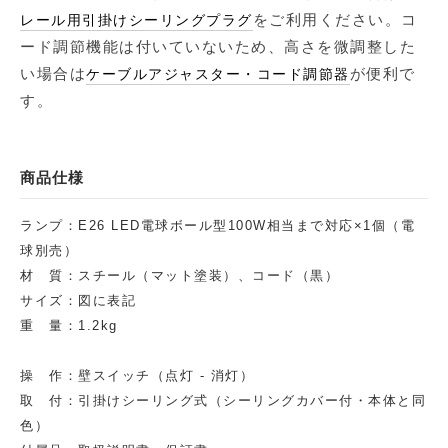
をご利用ください。コ
レール用引掛けシーリングプラグ
ード調節機能は付いていないため、高さを微調整した
い場合は
が便利で
ケーブルアジャスター・コード調節器
す。
商品仕様
ランプ：E26 LED電球ボール型100W相当まで対応×1個（電
球別売）
材 質：スチール（マット塗装）、コード（黒）
サイズ：図に表記
重 量：1.2kg
操 作：壁スイッチ（点灯 - 消灯）
取 付：引掛けシーリング式（シーリングカバー付・本体と同
色）