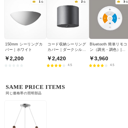
1
2
3
位
位
150mm シーリングカ
コード収納シーリング
Bluetooth 簡単リモコ
バー｜ホワイト
カバー｜ダークシルバ
ン（調光・調色）|
ー
RC917
￥2,200
￥2,420
￥3,960
4.5
4.5
SAME PRICE ITEMS
同じ価格帯の照明部品