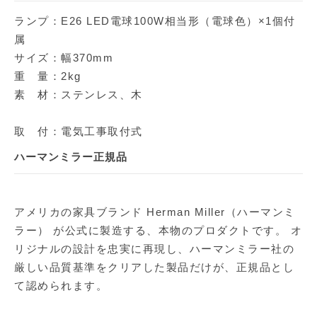
ランプ：E26 LED電球100W相当形（電球色）×1個付
属
サイズ：幅370mm
重 量：2kg
素 材：ステンレス、木
取 付：電気工事取付式
ハーマンミラー正規品
アメリカの家具ブランド Herman Miller（ハーマンミ
ラー） が公式に製造する、本物のプロダクトです。 オ
リジナルの設計を忠実に再現し、ハーマンミラー社の
厳しい品質基準をクリアした製品だけが、正規品とし
て認められます。