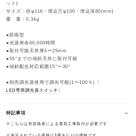
ット)
サイズ：径φ116・埋込穴φ100・埋込深80(mm)
重 量：0.3kg
●防雨型
●光源寿命60,000時間
●取付可能天井厚5〜25mm
●55°までの傾斜天井に取付可能
●傾斜配光対応範囲15°〜30°
●別売調光器使用で調光可能(1〜100％)〔
〕
LED専用調光器スイッチ
特記事項
※こちらは有資格者による電気工事取付が必要です
※表示されている価格は
1点
あたりの価格です