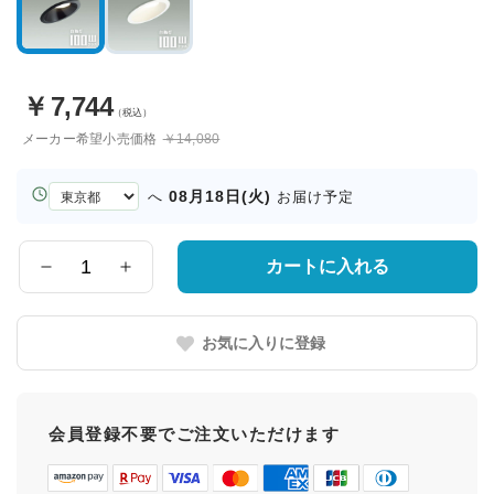
￥
7,744
（税込）
メーカー希望小売価格
￥14,080
お
08月18日(火)
へ
お届け予定
届
け
先
カートに入れる
数
の
量
都
道
お気に入りに登録
府
県
会員登録不要でご注文いただけます