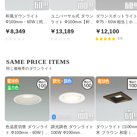
和風ダウンライト
ユニバーサル式 ダウン
ダウンスポットライ
Φ100mm・60W | 民芸
ライト Φ100mm【軒
Φ75・60Ｗ相当 | ホ
塗
下・室内兼用】
イト
￥8,349
￥13,189
￥12,100
5.0
SAME PRICE ITEMS
同じ価格帯のダウンライト
色温度切替 ダウンライ
調光調色 ダウンライト
ダウンライト □100m
ト Φ100mm・60W | 電
100W Φ100mm
木 ブラウン 和室｜