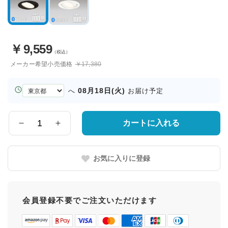
￥
9,559
（税込）
メーカー希望小売価格
￥17,380
お
08月18日(火)
へ
お届け予定
届
け
先
カートに入れる
数
の
量
都
道
お気に入りに登録
府
県
会員登録不要でご注文いただけます