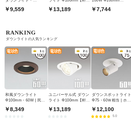
ダウンライト・
ライト Φ100mm【軒
100W Φ100mm
Φ100mm 100W
下・室内兼用】
Bluetooth｜ブラック
￥9,559
￥13,189
￥7,744
bluetooth｜ホワイト
RANKING
ダウンライトの人気ランキング
1
2
3
位
位
和風ダウンライト
ユニバーサル式 ダウン
ダウンスポットライ
Φ100mm・60W | 民芸
ライト Φ100mm【軒
Φ75・60Ｗ相当 | ホ
塗
下・室内兼用】
イト
￥8,349
￥13,189
￥12,100
5.0