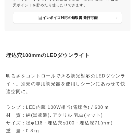
天ポイントを貯めたり使ったりできます。
インボイス対応の領収書 発行可能
埋込穴100mmのLEDダウンライト
明るさをコントロールできる調光対応のLEDダウンラ
イト。別売の専用調光器を使用しシーンにあわせて快
適空間に。
ランプ：LED内蔵 100W相当(電球色) / 600lm
材 質：綱(黒塗装)､アクリル 乳白(マット)
サイズ：径φ116・埋込穴φ100・埋込深71(mm)
重 量：0.3kg