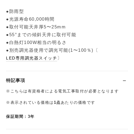
●防雨型
●光源寿命60,000時間
●取付可能天井厚5〜25mm
●55°までの傾斜天井に取付可能
●白熱灯100W相当の明るさ
●別売調光器使用で調光可能(1〜100％)〔
〕
LED専用調光器スイッチ
特記事項
※こちらは有資格者による電気工事取付が必要となります
※表示されている価格は
1点
あたりの価格です
保証期間：3年