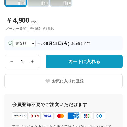
￥
4,900
（税込）
メーカー希望小売価格
￥8,910
お
08月18日(火)
へ
お届け予定
届
け
先
カートに入れる
数
の
量
都
道
お気に入りに登録
府
県
会員登録不要でご注文いただけます
アマゾンペイならいつもの決済で簡単・安心。楽天ペイは楽