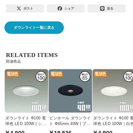
ポスト
シェア
送る
ダウンライト一覧に戻る
RELATED ITEMS
関連商品
ダウンライト Φ100 電
ピンホール ダウンライ
ダウンライト Φ100 
球色 LED 100W | シル
ト Φ65mm 40W | ブラ
球色 LED 100W｜白
バー
ック
￥4,900
￥19,536
￥4,900