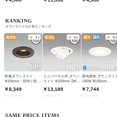
RANKING
ダウンライトの人気ランキング
1
2
3
位
位
和風ダウンライト
ユニバーサル式 ダウン
調光調色 ダウンライ
Φ100mm・60W | 民芸
ライト Φ100mm【軒
100W Φ100mm
塗
下・室内兼用】
Bluetooth｜ホワイト
￥8,349
￥13,189
￥7,744
SAME PRICE ITEMS