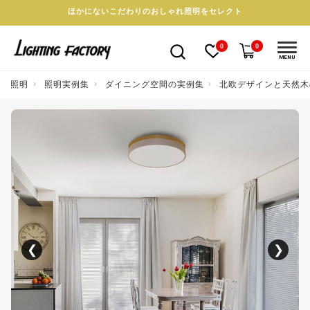
ほかにないこだわりのおしゃれ照明をセレクト
0
0
MENU
照明
照明実例集
ダイニング空間の実例集
北欧デザインと天然木
❮
❯