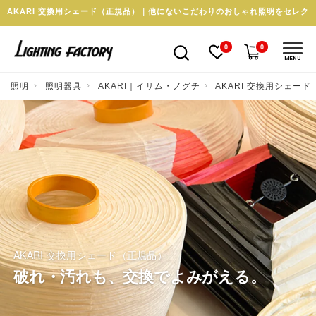
AKARI 交換用シェード（正規品）｜他にないこだわりのおしゃれ照明をセレク
0
0
MENU
照明
照明器具
AKARI｜イサム・ノグチ
AKARI 交換用シェード
AKARI 交換用シェード（正規品）
破れ・汚れも、交換でよみがえる。