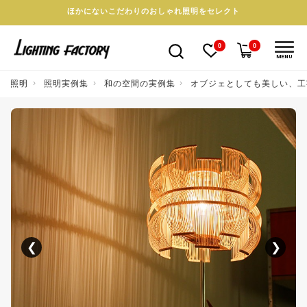
ほかにないこだわりのおしゃれ照明をセレクト
0
0
MENU
照明
照明実例集
和の空間の実例集
オブジェとしても美しい、工
❮
❯