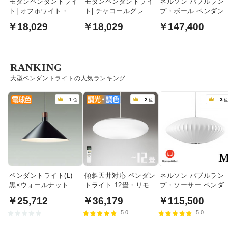
モダンペンダントライ
モダンペンダントライ
ネルソン バブルラン
ト| オフホワイト・引
ト| チャコールグレ
プ・ボール ペンダン
掛シーリング式
ー・引掛シーリング式
ライト・ラージ｜ハ
￥18,029
￥18,029
￥147,400
マンミラー
RANKING
大型ペンダントライトの人気ランキング
1
2
3
位
位
ペンダントライト(L)
傾斜天井対応 ペンダン
ネルソン バブルラン
黒×ウォールナット色
トライト 12畳・リモコ
プ・ソーサー ペンダ
食卓照明 | 100W
ン式
トライト・ミディア
￥25,712
￥36,179
￥115,500
｜ハーマンミラー
5.0
5.0