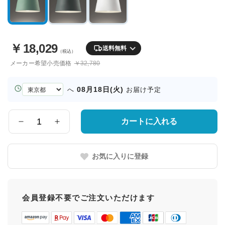
￥
18,029
送料無料
（税込）
メーカー希望小売価格
￥32,780
お
08月18日(火)
へ
お届け予定
届
け
先
カートに入れる
数
の
量
都
道
お気に入りに登録
府
県
会員登録不要でご注文いただけます