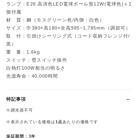
ランプ：E26 高演色LED電球ボール形12W(電球色)ｘ1
個付属
材 質：鋼（モスグリーン色/内側：白色）
サイズ：巾380×高180×全高985~1,785mm（調節可）
取 付：引掛けシーリング式（コード収納フレンジ付/
黒）
重 量：1.6kg
スイッチ：壁スイッチ操作
白熱灯100W相当の明るさ
光源寿命：40,000時間
特記事項
※調光器不可
※表示されている価格は
1点
あたりの価格です
保証期間：3年