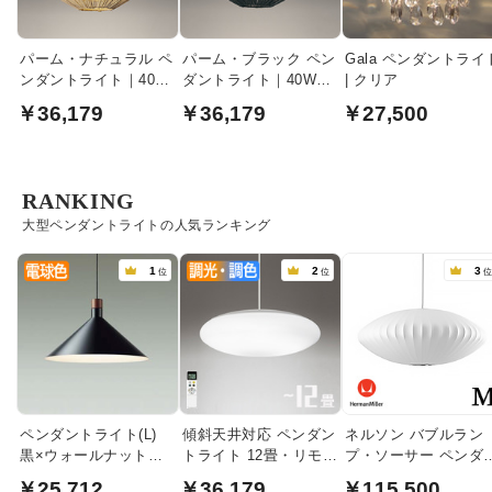
パーム・ナチュラル ペ
パーム・ブラック ペン
Gala ペンダントライ
ンダントライト｜40W
ダントライト｜40W相
| クリア
相当
当
￥36,179
￥36,179
￥27,500
RANKING
大型ペンダントライトの人気ランキング
1
2
3
位
位
ペンダントライト(L)
傾斜天井対応 ペンダン
ネルソン バブルラン
黒×ウォールナット色
トライト 12畳・リモコ
プ・ソーサー ペンダ
食卓照明 | 100W
ン式
トライト・ミディア
￥25,712
￥36,179
￥115,500