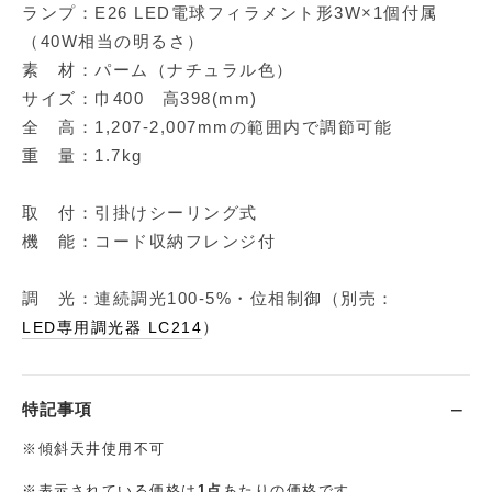
ランプ：E26 LED電球フィラメント形3W×1個付属
（40W相当の明るさ）
素 材：パーム（ナチュラル色）
サイズ：巾400 高398(mm)
全 高：1,207-2,007mmの範囲内で調節可能
重 量：1.7kg
取 付：引掛けシーリング式
機 能：コード収納フレンジ付
調 光：連続調光100-5%・位相制御（別売：
）
LED専用調光器 LC214
特記事項
※傾斜天井使用不可
※表示されている価格は
1点
あたりの価格です