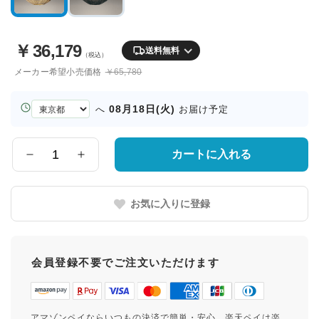
￥
36,179
送料無料
（税込）
メーカー希望小売価格
￥65,780
お
08月18日(火)
へ
お届け予定
届
け
先
カートに入れる
数
の
量
都
道
お気に入りに登録
府
県
会員登録不要でご注文いただけます
アマゾンペイならいつもの決済で簡単・安心。楽天ペイは楽