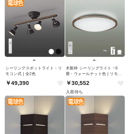
シーリングスポットライト・リ
木製枠 シーリングライト ~6
モコン式 | 全2色
畳・ウォールナット色 | リモコ
ン付
￥49,390
￥30,552
入荷待ち