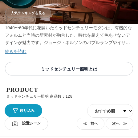
人気ランキングを見る
1940〜60年代に花開いたミッドセンチュリーモダンは、有機的な
フォルムと当時の新素材が融合した、時代を超えて色あせないデ
ザインが魅力です。ジョージ・ネルソンのバブルランプやイサ
ム・ノグチのAKARI、ヴァーナー・パントンやアルテックの名作
まで、20世紀デザインを代表する照明を取り揃えています。一灯
置くだけで空間を格上げする、巨匠が生んだ名作の中からお気に
ミッドセンチュリー照明とは
入りをお選びください。
PRODUCT
ミッドセンチュリー照明 商品数：128
並び順
絞り込み
設置シーン
≪ 前へ
次へ ≫