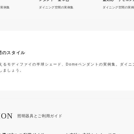
の実例集
ダイニング空間の実例集
ダイニング空間の実例
間のスタイル
えるモディファイの半球シェード、Domeペンダントの実例集。ダイニ
しましょう。
ION
照明器具とご利用ガイド