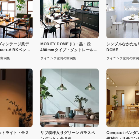
ヴィンテージ風デ
MODIFY DOME (L)・黒・径
シンプルなかたちM
act-V BKペンダ
480mmタイプ・ダクトレール専
DOME
用
の実例集
ダイニング空間の実例集
ダイニング空間の実例
ットライト・全２
リブ模様入りグリーンガラスペ
Compact ペン
ンダント・全３色
畳対応・リモコン