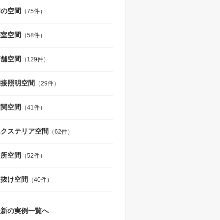
和の空間
（75件）
寝室空間
（58件）
店舗空間
（129件）
間接照明空間
（29件）
玄関空間
（41件）
エクステリア空間
（62件）
台所空間
（52件）
吹抜け空間
（40件）
最新の実例一覧へ