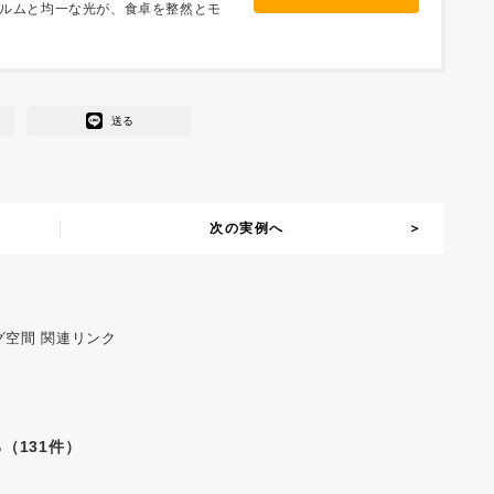
ルムと均一な光が、食卓を整然とモ
送る
次の実例へ
グ空間 関連リンク
（131件）