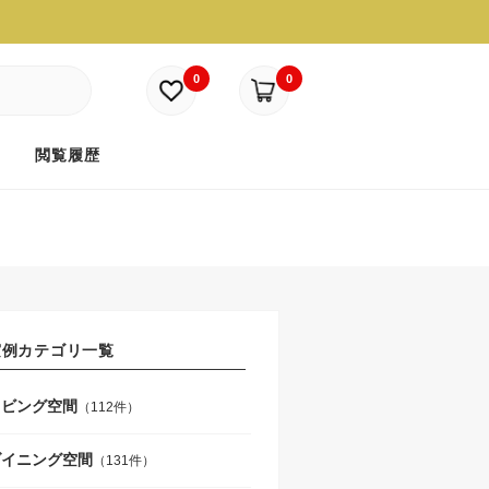
0
0
ド
閲覧履歴
実例カテゴリ一覧
リビング空間
（112件）
ダイニング空間
（131件）