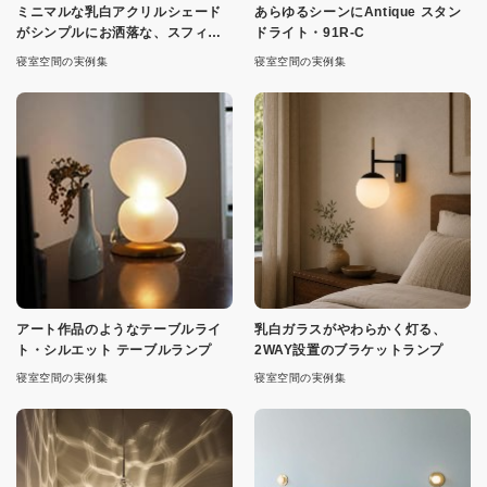
ミニマルな乳白アクリルシェード
あらゆるシーンにAntique スタン
がシンプルにお洒落な、スフィア
ドライト・91R-C
ペンダント
寝室空間の実例集
寝室空間の実例集
アート作品のようなテーブルライ
乳白ガラスがやわらかく灯る、
ト・シルエット テーブルランプ
2WAY設置のブラケットランプ
寝室空間の実例集
寝室空間の実例集