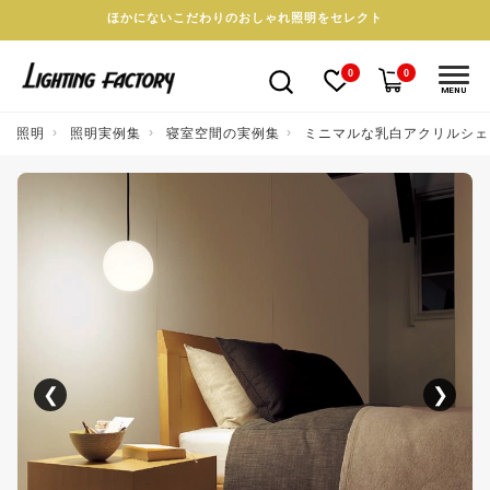
ほかにないこだわりのおしゃれ照明をセレクト
0
0
MENU
照明
照明実例集
寝室空間の実例集
ミニマルな乳白アクリルシェ
❮
❯