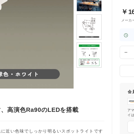
￥
1
メーカ
数
量
会
高演色Ra90のLEDを搭載
ア
イ
光に近い色味でしっかり明るいスポットライトです