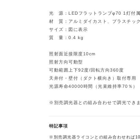
光 源：LEDフラットランプφ70 1灯付属
材 質：アルミダイカスト、プラスチック
サイズ：図に表示
質 量：0.4 kg
照射面近接限度10cm
照射方向可動型
可動範囲上下92度/回転方向360度
天井付・壁付（ダクト横向き）取付専用
光源寿命40000時間（光束維持率70％）
※別売調光器との組み合わせで調光でき
特記事項
※別売調光器ライコンとの組み合わせれば10