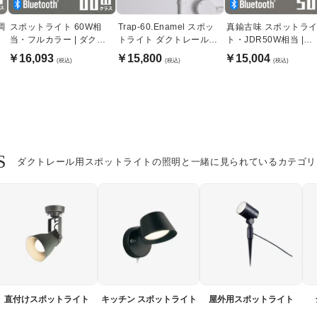
調
スポットライト 60W相
Trap-60.Enamel スポッ
真鍮古味 スポットラ
当・フルカラー | ダクト
トライト ダクトレール用
ト・JDR50W相当 |
レール用・Bluetooth
｜ホーロー・オレンジ
Bluetooth
￥16,093
￥15,800
￥15,004
(税込)
(税込)
(税込)
ト
S
ダクトレール用スポットライトの照明と一緒に見られているカテゴリ
直付けスポットライト
キッチン スポットライト
屋外用スポットライト