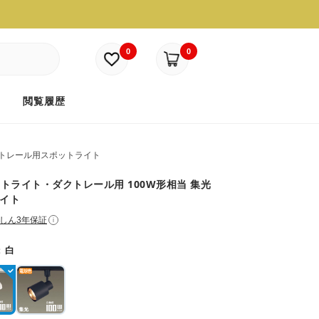
0
0
ド
閲覧履歴
トレール用スポットライト
トライト・ダクトレール用 100W形相当 集光
ワイト
しん3年保証
i
：
白