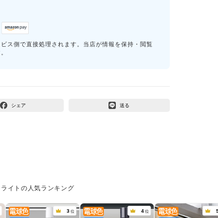
ービス側で直接処理されます。当店が情報を保持・閲覧
す。
シェア
送る
トライトの人気ランキング
3
4
位
位