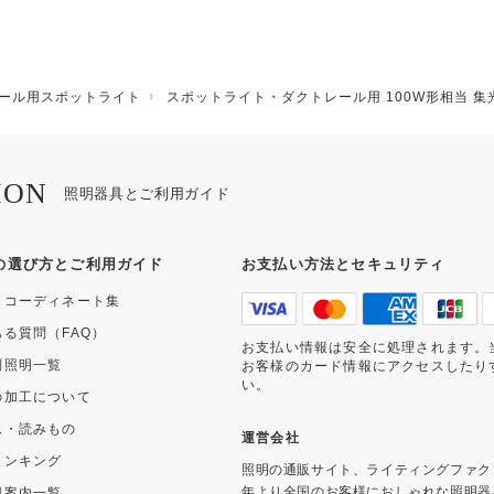
ール用スポットライト
スポットライト・ダクトレール用 100W形相当 集光
ION
照明器具とご利用ガイド
の選び方とご利用ガイド
お支払い方法とセキュリティ
・コーディネート集
ある質問（FAQ）
お支払い情報は安全に処理されます。
別照明一覧
お客様のカード情報にアクセスしたり
い。
の加工について
ム・読みもの
運営会社
ランキング
照明の通販サイト、ライティングファク
年より全国のお客様におしゃれな照明器
用案内一覧