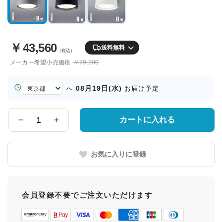
￥
43,560
送料無料
（税込）
メーカー希望小売価格
￥79,200
お
08月19日(水)
へ
お届け予定
届
け
先
カートに入れる
数
の
量
都
道
お気に入りに登録
府
県
会員登録不要でご注文いただけます