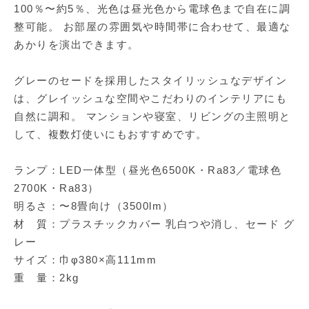
100％〜約5％、光色は昼光色から電球色まで自在に調
整可能。 お部屋の雰囲気や時間帯に合わせて、最適な
あかりを演出できます。
グレーのセードを採用したスタイリッシュなデザイン
は、グレイッシュな空間やこだわりのインテリアにも
自然に調和。 マンションや寝室、リビングの主照明と
して、複数灯使いにもおすすめです。
ランプ：LED一体型（昼光色6500K・Ra83／電球色
2700K・Ra83）
明るさ：〜8畳向け（3500lm）
材 質：プラスチックカバー 乳白つや消し、セード グ
レー
サイズ：巾φ380×高111mm
重 量：2kg