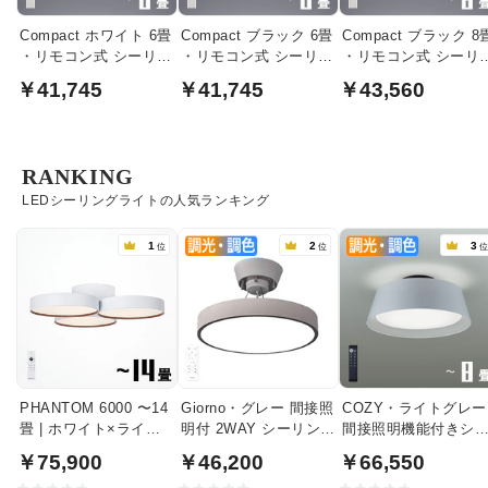
Compact ホワイト 6畳
Compact ブラック 6畳
Compact ブラック 8
・リモコン式 シーリン
・リモコン式 シーリン
・リモコン式 シーリ
グライト
グライト
グライト
￥41,745
￥41,745
￥43,560
RANKING
LEDシーリングライトの人気ランキング
1
2
3
位
位
PHANTOM 6000 〜14
Giorno・グレー 間接照
COZY・ライトグレー
畳 | ホワイト×ライト
明付 2WAY シーリング
間接照明機能付きシ
ウッド
ライト | 〜8畳・リモコ
リングライト｜〜8畳
￥75,900
￥46,200
￥66,550
ン付