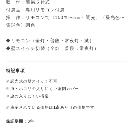
取 付：簡易取付式
付属品：専用リモコン付属
操 作：リモコンで〈100％〜5％〉調光、〈昼光色〜
電球色〉調色
◆リモコン（全灯・普段・常夜灯・滅）
◆壁スイッチ切替（全灯→普段→常夜灯）
特記事項
※調光式の壁スイッチ不可
※虫・ホコリの入りにくい密閉カバー
※虫の入りにくい構造
※表示されている価格は
1点
あたりの価格です
保証期間：3年