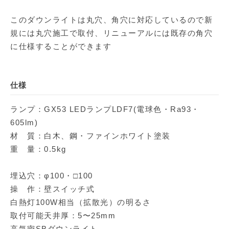
このダウンライトは丸穴、角穴に対応しているので新
規には丸穴施工で取付、リニューアルには既存の角穴
に仕様することができます
仕様
ランプ：GX53 LEDランプLDF7(電球色・Ra93・
605lm)
材 質：白木、鋼・ファインホワイト塗装
重 量：0.5kg
埋込穴：φ100・□100
操 作：壁スイッチ式
白熱灯100W相当（拡散光）の明るさ
取付可能天井厚：5〜25mm
高気密SBダウンライト