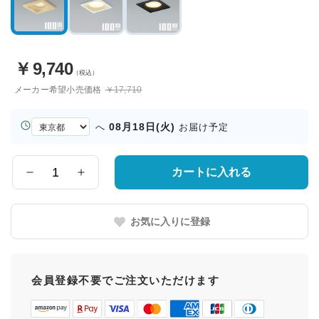
￥
9,740
（税込）
メーカー希望小売価格
￥17,710
お
08月18日(火)
へ
お届け予定
届
け
先
カートに入れる
数
の
量
都
道
お気に入りに登録
府
県
会員登録不要でご注文いただけます