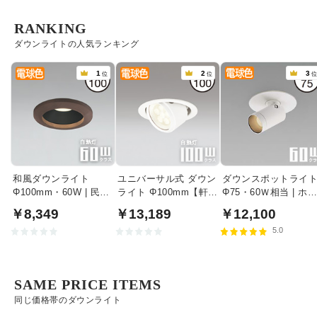
RANKING
ダウンライトの人気ランキング
1
2
3
位
位
和風ダウンライト
ユニバーサル式 ダウン
ダウンスポットライ
Φ100mm・60W | 民芸
ライト Φ100mm【軒
Φ75・60Ｗ相当 | ホ
塗
下・室内兼用】
イト
￥8,349
￥13,189
￥12,100
5.0
SAME PRICE ITEMS
同じ価格帯のダウンライト