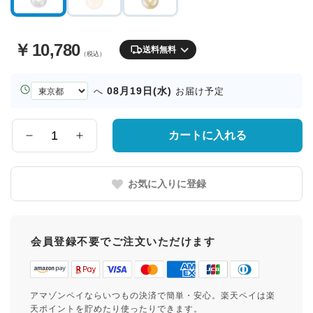
￥
10,780
送料無料
（税込）
お
08月19日(水)
へ
お届け予定
届
け
先
カートに入れる
数
の
量
都
道
お気に入りに登録
府
県
会員登録不要でご注文いただけます
アマゾンペイならいつもの決済で簡単・安心。楽天ペイは楽
天ポイントを貯めたり使ったりできます。