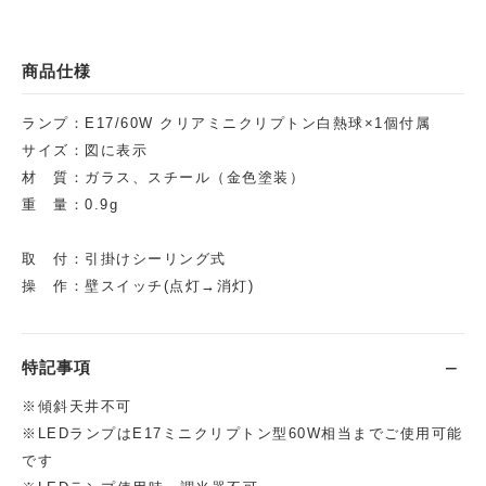
商品仕様
ランプ：E17/60W クリアミニクリプトン白熱球×1個付属
サイズ：図に表示
材 質：ガラス、スチール（金色塗装）
重 量：0.9g
取 付：引掛けシーリング式
操 作：壁スイッチ(点灯→消灯)
特記事項
※傾斜天井不可
※LEDランプはE17ミニクリプトン型60W相当までご使用可能
です