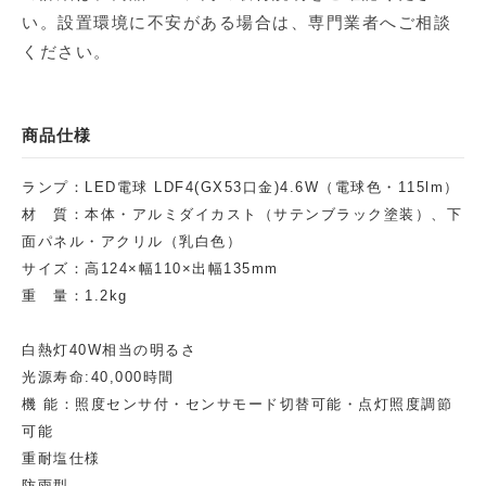
い。設置環境に不安がある場合は、専門業者へご相談
ください。
商品仕様
ランプ：LED電球 LDF4(GX53口金)4.6W（電球色・115lm）
材 質：本体・アルミダイカスト（サテンブラック塗装）、下
面パネル・アクリル（乳白色）
サイズ：高124×幅110×出幅135mm
重 量：1.2kg
白熱灯40W相当の明るさ
光源寿命:40,000時間
機 能：照度センサ付・センサモード切替可能・点灯照度調節
可能
重耐塩仕様