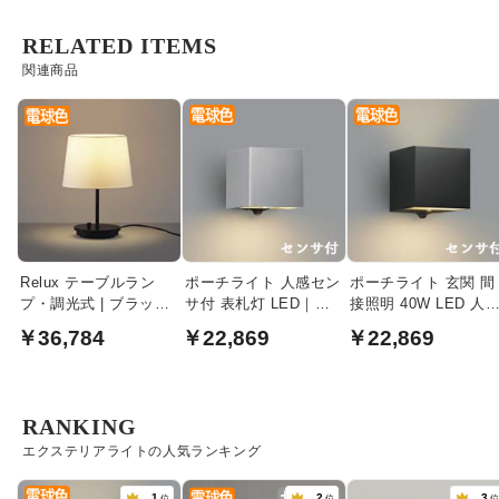
RELATED ITEMS
関連商品
Relux テーブルラン
ポーチライト 人感セン
ポーチライト 玄関 間
プ・調光式 | ブラック
サ付 表札灯 LED｜サ
接照明 40W LED 人
× ホワイト
テンシルバー
センサ | ブラック
￥36,784
￥22,869
￥22,869
RANKING
エクステリアライトの人気ランキング
1
2
3
位
位