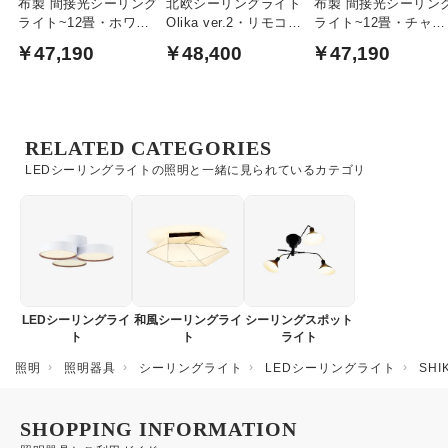
布製 間接光シーリング
北欧シーリングライト
布製 間接光シーリン
ライト~12畳・ホワイ
Olika ver.2・リモコン
ライト~12畳・チャコ
ト リモコン式
付｜ブラック
ールグレー リモコン
￥47,190
￥48,400
￥47,190
RELATED CATEGORIES
LEDシーリングライトの照明と一緒に見られているカテゴリ
LEDシーリングライ
和風シーリングライ
シーリングスポット
ト
ト
ライト
照明
照明器具
シーリングライト
LEDシーリングライト
SH
SHOPPING INFORMATION