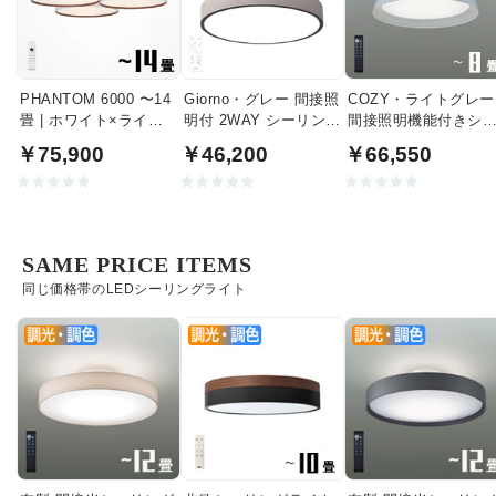
PHANTOM 6000 〜14
Giorno・グレー 間接照
COZY・ライトグレー
畳 | ホワイト×ライト
明付 2WAY シーリング
間接照明機能付きシ
ウッド
ライト | 〜8畳・リモコ
リングライト｜〜8畳
￥75,900
￥46,200
￥66,550
ン付
SAME PRICE ITEMS
同じ価格帯のLEDシーリングライト