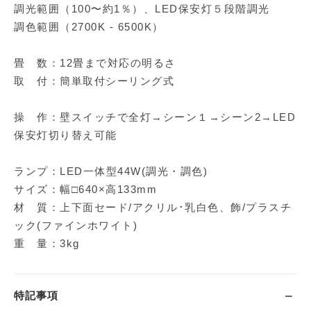
調光範囲（100〜約1％）、LED保安灯５段階調光
調色範囲（2700K - 6500K）
畳 数：12畳まで対応の明るさ
取 付：簡単取付シーリング式
操 作：壁スイッチで全灯→シーン１→シーン2→LED
保安灯切り替え可能
ランプ：LED一体型44W(調光・調色)
サイズ：幅□640×高133mm
材 質：上下面セード/アクリル･乳白色、飾/プラスチ
ック(ファインホワイト)
重 量：3kg
特記事項