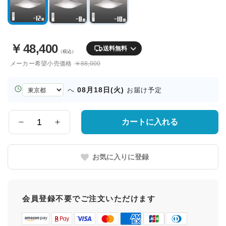
￥
48,400
送料無料
（税込）
メーカー希望小売価格
￥88,000
お
08月18日(火)
へ
お届け予定
届
け
先
カートに入れる
数
の
量
都
道
お気に入りに登録
府
県
会員登録不要でご注文いただけます