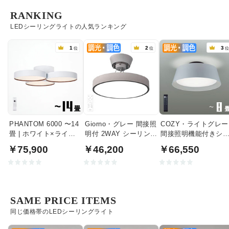
RANKING
LEDシーリングライトの人気ランキング
1
2
3
位
位
PHANTOM 6000 〜14
Giorno・グレー 間接照
COZY・ライトグレー
畳 | ホワイト×ライト
明付 2WAY シーリング
間接照明機能付きシ
ウッド
ライト | 〜8畳・リモコ
リングライト｜〜8畳
￥75,900
￥46,200
￥66,550
ン付
SAME PRICE ITEMS
同じ価格帯のLEDシーリングライト