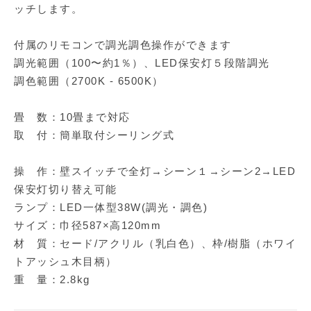
ッチします。
付属のリモコンで調光調色操作ができます
調光範囲（100〜約1％）、LED保安灯５段階調光
調色範囲（2700K - 6500K）
畳 数：10畳まで対応
取 付：簡単取付シーリング式
操 作：壁スイッチで全灯→シーン１→シーン2→LED
保安灯切り替え可能
ランプ：LED一体型38W(調光・調色)
サイズ：巾径587×高120mm
材 質：セード/アクリル（乳白色）、枠/樹脂（ホワイ
トアッシュ木目柄）
重 量：2.8kg