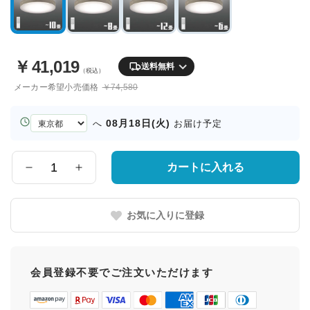
￥
41,019
送料無料
（税込）
メーカー希望小売価格
￥74,580
お
08月18日(火)
へ
お届け予定
届
け
先
カートに入れる
数
の
量
都
道
お気に入りに登録
府
県
会員登録不要でご注文いただけます