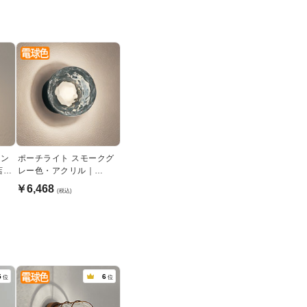
ラン
ポーチライト スモークグ
店舗
レー色・アクリル｜
60W・電球色
￥6,468
(税込)
5
6
位
位