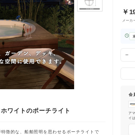
￥
1
メーカ
お
届
け
先
数
の
量
都
道
府
県
会
るホワイトのポーチライト
ア
イ
が特徴的な、船舶照明を思わせるポーチライトで