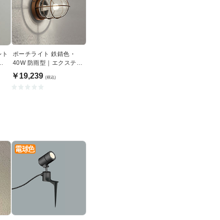
レト
ポーチライト 鉄錆色・
明
40W 防雨型｜エクステリ
アライト
￥19,239
(税込)