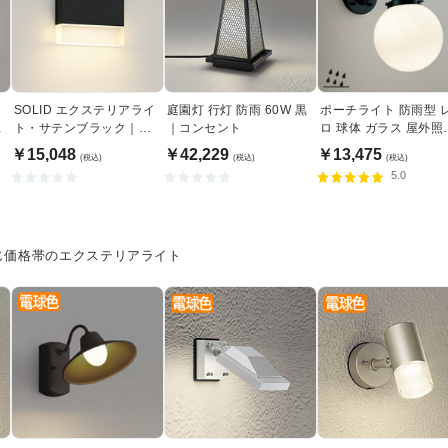
SOLID エクステリアライ
庭園灯 行灯 防雨 60W 黒
ポーチライト 防雨型 
サ
ト・サテンブラック｜
｜コンセント
ロ 球体 ガラス 屋外照
40W相当
｜エクステリアライト
￥15,048
￥42,229
￥13,475
(税込)
(税込)
(税込)
5.0
じ価格帯のエクステリアライト