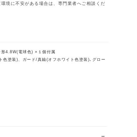
置環境に不安がある場合は、専門業者へご相談くだ
4.8W(電球色) ×１個付属
ト色塗装)、ガード/真鍮(オフホワイト色塗装)､グロー