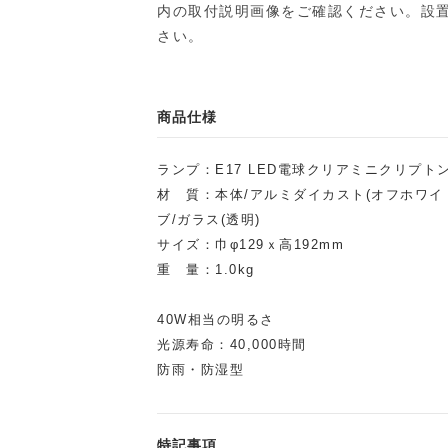
内の取付説明画像をご確認ください。設
さい。
商品仕様
ランプ：E17 LED電球クリアミニクリプトン形
材 質：本体/アルミダイカスト(オフホワイ
ブ/ガラス(透明)
サイズ：巾φ129ｘ高192mm
重 量：1.0kg
40W相当の明るさ
光源寿命：40,000時間
防雨・防湿型
特記事項