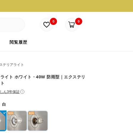
0
0
ド
閲覧履歴
ステリアライト
ライト ホワイト・40W 防雨型｜エクステリ
イト
しん3年保証
i
：
白