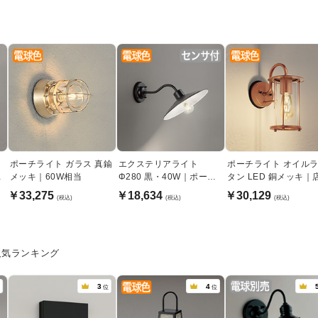
ポーチライト ガラス 真鍮
エクステリアライト
ポーチライト オイル
リ
メッキ｜60W相当
Φ280 黒・40W｜ポーチ
タン LED 銅メッキ｜
ライト
照明
￥33,275
￥18,634
￥30,129
(税込)
(税込)
(税込)
人気ランキング
3
4
位
位