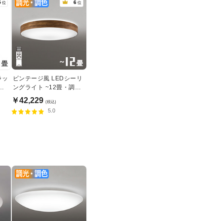
5
6
位
位
ラッ
ビンテージ風 LEDシーリ
８
ングライト ~12畳・調光
調色リモコン式
￥42,229
(税込)
5.0