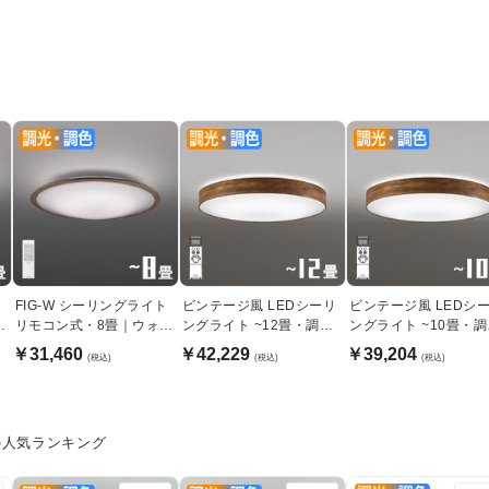
ト
FIG-W シーリングライト
ビンテージ風 LEDシーリ
ビンテージ風 LEDシ
ー
リモコン式・8畳｜ウォー
ングライト ~12畳・調光
ングライト ~10畳・
ムブラウン
調色リモコン式
調色リモコン式
￥31,460
￥42,229
￥39,204
(税込)
(税込)
(税込)
の人気ランキング