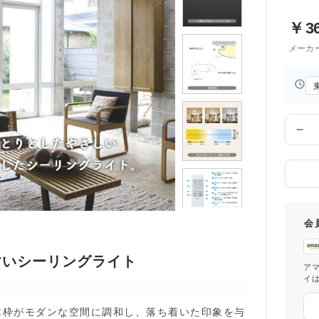
￥
3
メーカ
お
届
け
先
数
の
量
都
道
府
県
会
すいシーリングライト
ア
イ
木枠がモダンな空間に調和し、落ち着いた印象を与