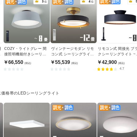
3
4
位
位
明
COZY・ライトグレー 間
ヴィンテージモダン リモ
リモコン式 間接光 ブ
イ
接照明機能付きシーリン
コン式 シーリングライト
クシーリングライト ~
グライト｜〜8畳
~12畳・ブラック色
畳・各２種
￥66,550
￥55,539
￥42,900
(税込)
(税込)
(税込)
4.7
じ価格帯のLEDシーリングライト