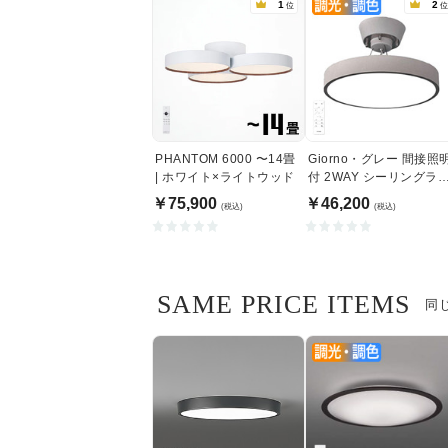
1
2
位
位
PHANTOM 6000 〜14畳
Giorno・グレー 間接照
| ホワイト×ライトウッド
付 2WAY シーリングラ
ト | 〜8畳・リモコン付
￥75,900
￥46,200
(税込)
(税込)
SAME PRICE ITEMS
同