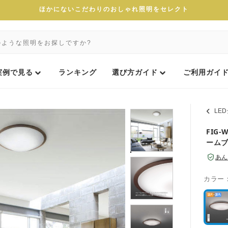
ほかにないこだわりのおしゃれ照明をセレクト
実例で見る
ランキング
選び方ガイド
ご利用ガイ
LE
FIG
ーム
あん
カラー