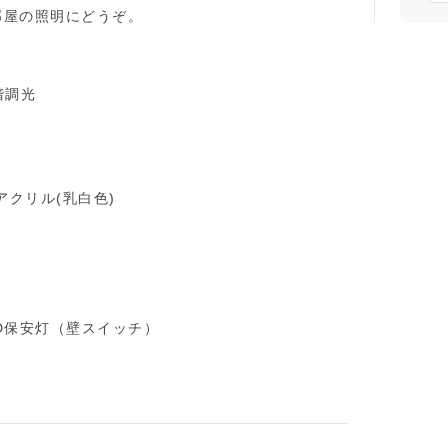
部屋の照明にどうぞ。
階調光
アクリル(乳白色)
D保安灯（壁スイッチ）