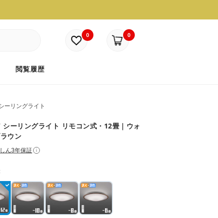
0
0
ド
閲覧履歴
Dシーリングライト
-W シーリングライト リモコン式・12畳｜ウォ
ブラウン
しん3年保証
i
：