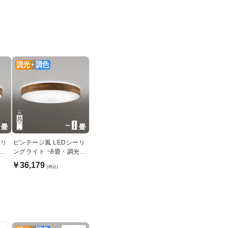
ーリ
ビンテージ風 LEDシーリ
調光
ングライト ~8畳・調光調
色リモコン式
￥36,179
(税込)