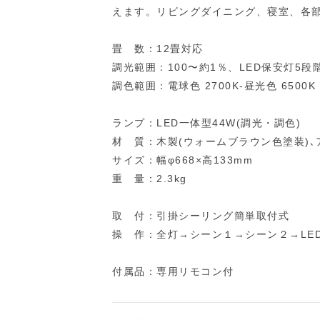
えます。リビングダイニング、寝室、各
畳 数：12畳対応
調光範囲：100〜約1％、LED保安灯5段
調色範囲：電球色 2700K-昼光色 6500K
ランプ：LED一体型44W(調光・調色)
材 質：木製(ウォームブラウン色塗装)､
サイズ：幅φ668×高133mm
重 量：2.3kg
取 付：引掛シーリング簡単取付式
操 作：全灯→シーン１→シーン２→LE
付属品：専用リモコン付