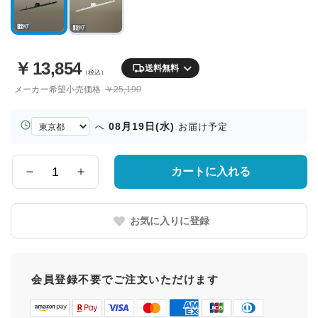
￥
13,854
送料無料
（税込）
メーカー希望小売価格
￥25,190
お
08月19日(水)
へ
お届け予定
届
け
先
カートに入れる
数
の
量
都
道
お気に入りに登録
府
県
会員登録不要でご注文いただけます