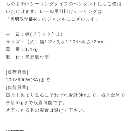
ちの引掛けシーリングタイプのペンダントにもご使用
いただけます。レール用引掛けシーリングは
のジャンルにございます。
「照明取付部材」
材 質：鋼(ブラック仕上)
サイズ：（約）幅142×長さ1,103×高さ72mm
重 量：1.4kg
取 付：簡易取付型
[負荷容量]
100V600W(6A)まで
[負荷質量]
器具中央より左右にそれぞれ合計3kgまで、器具全体で
合計6kgまで設置可能です。
片寄った器具の配置は避けて下さい。