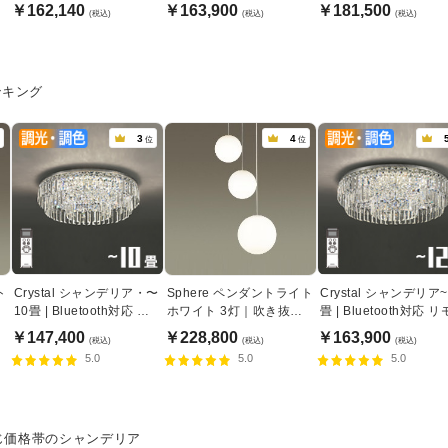
モコン付属
モコン付属
｜〜8畳
￥162,140
￥163,900
￥181,500
(税込)
(税込)
(税込)
ンキング
3
4
位
位
ト
Crystal シャンデリア・〜
Sphere ペンダントライト
Crystal シャンデリア~
10畳 | Bluetooth対応 リ
ホワイト 3灯｜吹き抜け
畳 | Bluetooth対応 
モコン付属
対応・乳白アクリル球体
ン付属
￥147,400
￥228,800
￥163,900
(税込)
(税込)
(税込)
5.0
5.0
5.0
じ価格帯のシャンデリア