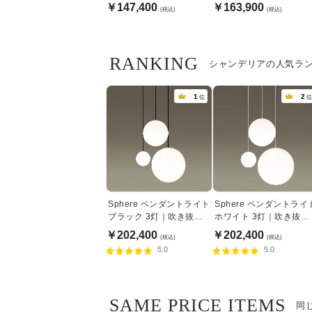
モコン付属
ン付属
￥147,400
￥163,900
(税込)
(税込)
RANKING
シャンデリアの人気ラ
1
2
位
位
Sphere ペンダントライト
Sphere ペンダントライ
ブラック 3灯｜吹き抜け
ホワイト 3灯｜吹き抜け
対応・乳白アクリル・リ
対応・乳白アクリル・リ
￥202,400
￥202,400
(税込)
(税込)
ズム
ズム
5.0
5.0
SAME PRICE ITEMS
同