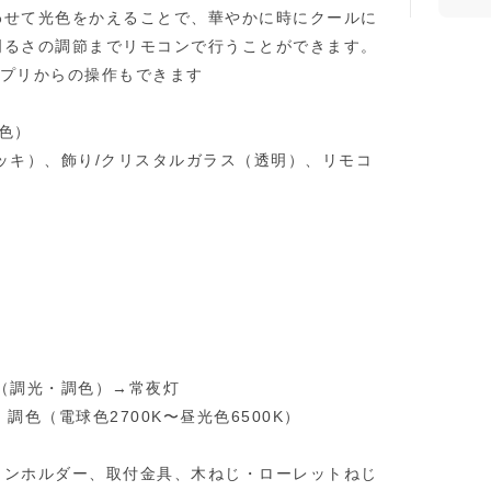
わせて光色をかえることで、華やかに時にクールに
明るさの調節までリモコンで行うことができます。
用アプリからの操作もできます
調色）
ッキ）、飾り/クリスタルガラス（透明）、リモコ
（調光・調色）→常夜灯
調色（電球色2700K〜昼光色6500K）
コンホルダー、取付金具、木ねじ・ローレットねじ