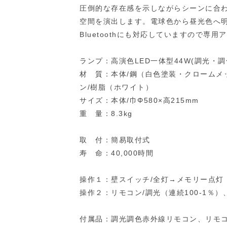
圧倒的な存在感を示しながらシーンに合
空間を演出します。電球色から昼光色へ
Bluetoothにも対応していますので専
ランプ：高演色LED一体型44W(調光・
材 質：本体/鋼（白色塗装・クロームメ
ン/樹脂（ホワイト）
サイズ：本体/巾Φ580×高215mm
重 量：8.3kg
取 付：簡易取付式
寿 命：40,000時間
操作１：壁スイッチ/全灯→メモリー点灯
操作２：リモコン/調光（連続100-1％）、
付属品：調光調色赤外線リモコン、リモ