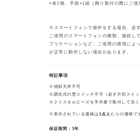
×各2個、手袋×1組（飾り取付の際にご
※スマートフォンで操作をする場合、必
ご使用のスマートフォンの種類、接続し
プリケーションなど、ご使用の環境によ
が正常に動作しない場合があります。
特記事項
※傾斜天井不可
※調光式の壁スイッチ不可（必ず片切スイッ
※クリスタルビーズを手作業で取付して頂く
※表示されている価格は
1点
あたりの価格で
保証期間：3年