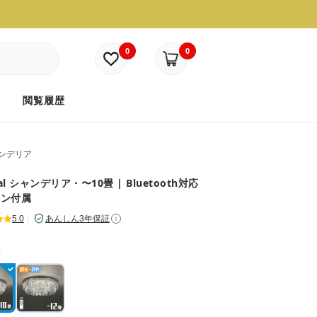
0
0
ド
閲覧履歴
ンデリア
tal シャンデリア・〜10畳 | Bluetooth対応
コン付属
5.0
｜
あんしん3年保証
i
：