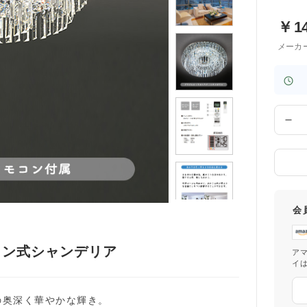
￥
1
メーカ
数
量
会
コン式シャンデリア
ア
イ
の奥深く華やかな輝き。