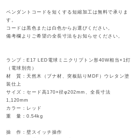
ペンダントコードを短くする短縮加工は無料で承りま
す。
コードは黒色または白色からお選びください。
備考欄よりご希望の全長寸法をお知らせください。
ランプ：E17 LED電球ミニクリプトン形40W相当×1灯
（電球別売）
材 質：天然木（ブナ材、突板貼りMDF）ウレタン塗
装仕上
サイズ：セード高170×径φ202mm、全長寸法
1,120mm
カラー：レッド
重 量：0.54kg
操 作：壁スイッチ操作