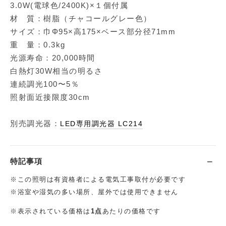
3.0W(電球色/2400K)×１個付属
材 質：樹脂（チャコールグレー色）
サイズ：巾Φ95×高175×ベース部分径71mm
重 量：0.3kg
光源寿命：20,000時間
白熱灯30W相当の明るさ
連続調光100〜5％
照射面近接限度30cm
別売調光器：
LED専用調光器 LC214
特記事項
※この照明は有資格者による電気工事取付が必要です
※浴室や湿気の多い場所、屋外では使用できません
※表示されている価格は
1点
あたりの価格です