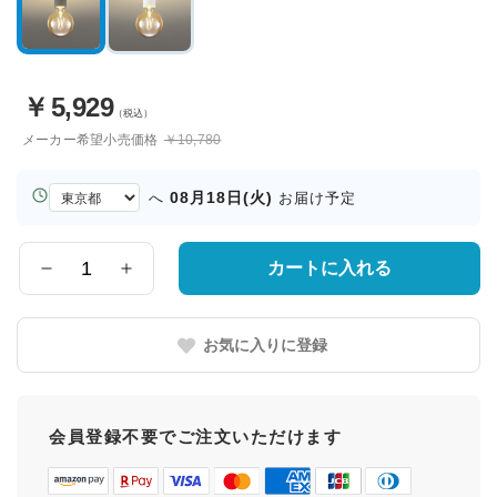
￥
5,929
（税込）
メーカー希望小売価格
￥10,780
お
08月18日(火)
へ
お届け予定
届
け
先
カートに入れる
数
の
量
都
道
お気に入りに登録
府
県
会員登録不要でご注文いただけます