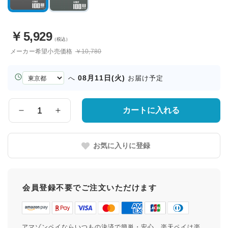
￥
5,929
（税込）
メーカー希望小売価格
￥10,780
お
08月11日(火)
へ
お届け予定
届
け
先
カートに入れる
数
の
量
都
道
お気に入りに登録
府
県
会員登録不要でご注文いただけます
アマゾンペイならいつもの決済で簡単・安心。楽天ペイは楽