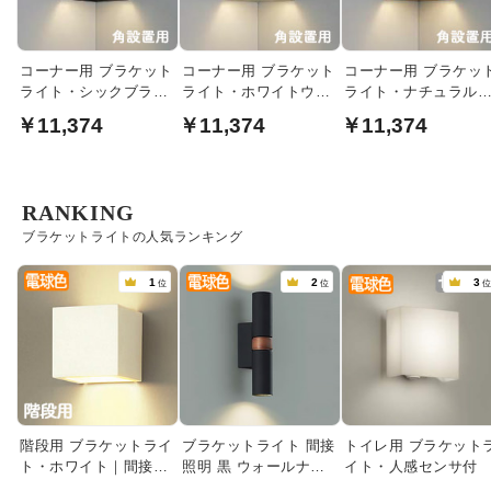
コーナー用 ブラケット
コーナー用 ブラケット
コーナー用 ブラケッ
ライト・シックブラウ
ライト・ホワイトウッ
ライト・ナチュラル
ン
ド色
ッド
￥11,374
￥11,374
￥11,374
RANKING
ブラケットライトの人気ランキング
1
2
3
位
位
階段用 ブラケットライ
ブラケットライト 間接
トイレ用 ブラケット
ト・ホワイト｜間接照
照明 黒 ウォールナッ
イト・人感センサ付
明
ト｜上下配光