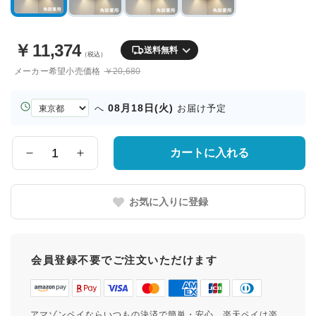
￥
11,374
送料無料
（税込）
メーカー希望小売価格
￥20,680
お
08月18日(火)
へ
お届け予定
届
け
先
カートに入れる
数
の
量
都
道
お気に入りに登録
府
県
会員登録不要でご注文いただけます
アマゾンペイならいつもの決済で簡単・安心。楽天ペイは楽