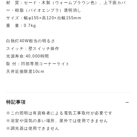
材 質：セード・木製（ウォームブラウン色）、上下面カバ
ー・樹脂（バイオエンプラ）透明消し
サイズ：幅φ155×高120×出幅155mm
重 量：0.7kg
白熱灯40W相当の明るさ
スイッチ：壁スイッチ操作
光源寿命:40,000時間
取 付：凹部専用コーナーライト
天井近接限度10cm
特記事項
※この照明は有資格者による電気工事取付が必要です
※浴室や湿気の多い場所、屋外では使用できません
※調光器は使用できません