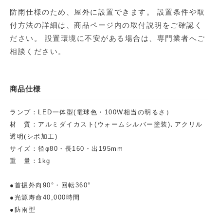
防雨仕様のため、屋外に設置できます。 設置条件や取
付方法の詳細は、商品ページ内の取付説明をご確認く
ださい。 設置環境に不安がある場合は、専門業者へご
相談ください。
商品仕様
ランプ：LED一体型(電球色・100W相当の明るさ）
材 質：アルミダイカスト(ウォームシルバー塗装)､アクリル
透明(シボ加工)
サイズ：径φ80・長160・出195mm
重 量：1kg
●首振外向90°・回転360°
●光源寿命40,000時間
●防雨型