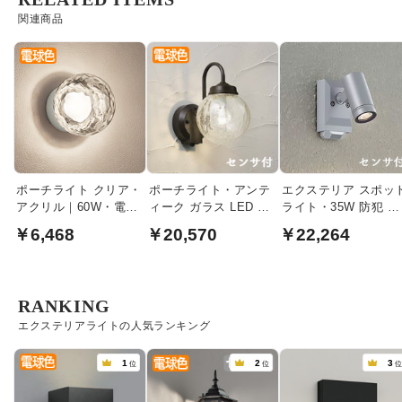
関連商品
ポーチライト クリア・
ポーチライト・アンテ
エクステリア スポッ
アクリル｜60W・電球
ィーク ガラス LED 人
ライト・35W 防犯 人
色
感センサ | 40W相当
感センサ｜シルバー
￥6,468
￥20,570
￥22,264
RANKING
エクステリアライトの人気ランキング
1
2
3
位
位