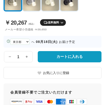
￥
20,267
送料無料
（税込）
メーカー希望小売価格
￥36,850
お
08月18日(火)
へ
お届け予定
届
け
先
カートに入れる
数
の
量
都
道
お気に入りに登録
府
県
会員登録不要でご注文いただけます