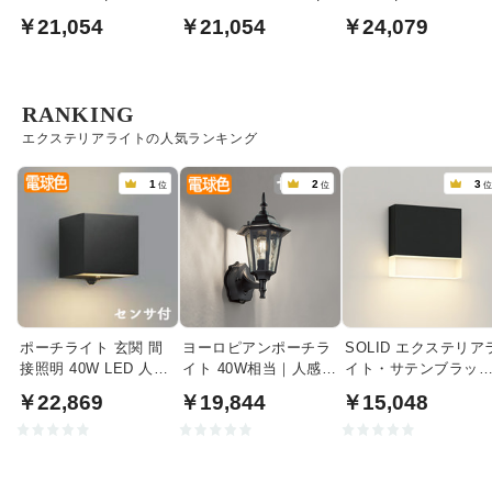
サ
人感センサ
用 1200mm
￥21,054
￥21,054
￥24,079
RANKING
エクステリアライトの人気ランキング
1
2
3
位
位
ポーチライト 玄関 間
ヨーロピアンポーチラ
SOLID エクステリア
接照明 40W LED 人感
イト 40W相当｜人感セ
イト・サテンブラッ
センサ | ブラック
ンサ付
｜40W相当
￥22,869
￥19,844
￥15,048