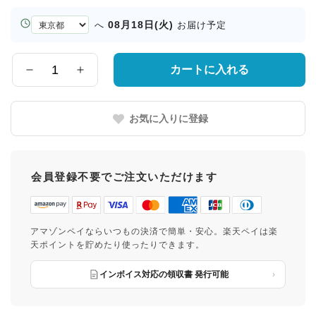
お
08月18日(火)
へ
お届け予定
届
け
先
カートに入れる
数
の
量
都
道
お気に入りに登録
府
県
会員登録不要でご注文いただけます
アマゾンペイならいつもの決済で簡単・安心。楽天ペイは楽
天ポイントを貯めたり使ったりできます。
インボイス対応の領収書 発行可能