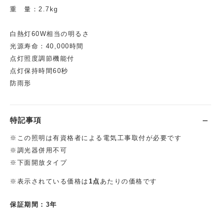
重 量：2.7kg
白熱灯60W相当の明るさ
光源寿命：40,000時間
点灯照度調節機能付
点灯保持時間60秒
防雨形
特記事項
※この照明は有資格者による電気工事取付が必要です
※調光器併用不可
※下面開放タイプ
※表示されている価格は
1点
あたりの価格です
保証期間：3年