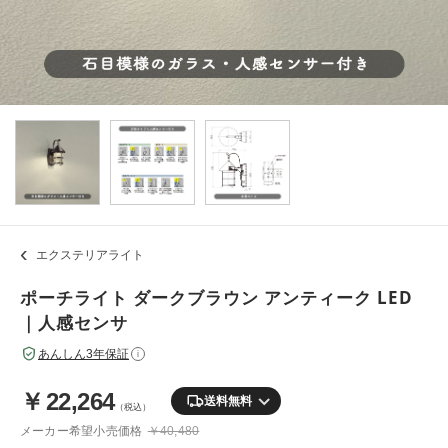
エクステリアライト
ポーチライト ダークブラウン アンティーク LED
｜人感センサ
あんしん3年保証
i
￥
22,264
送料無料
（税込）
メーカー希望小売価格
￥40,480