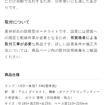
にだけ自動で点灯するため、日常使いにも適したあか
りです。
取付について
屋外対応の防雨型ポーチライトです。設置には壁面へ
の固定と配線作業が必要となるため、
有資格者による
取付工事が必要
な商品です。詳しい設置条件や施工方
法については、商品ページ内の取付説明画像をご確認
ください。
商品仕様
ランプ：LED一体型7.5W(電球色)
材 質：アルミダイカスト、鋼板（ダークブラウンアンティー
ク色塗装）、ガラス 透明（石目模様・泡入）
サイズ：巾185×高335×出255、ベース部110×225mm